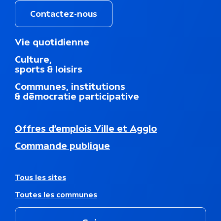
Contactez-nous
M
Vie quotidienne
e
Culture,
n
sports & loisirs
u
d
Communes, institutions
u
& démocratie participative
p
i
e
N
Offres d’emplois Ville et Agglo
d
a
d
Commande publique
v
e
i
p
g
a
a
A
Tous les sites
g
t
u
e
Toutes les communes
i
t
o
r
n
e