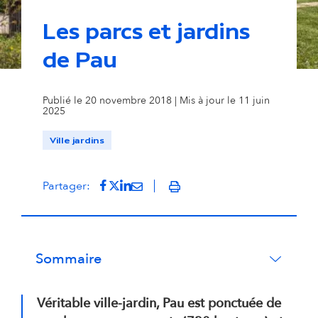
Les parcs et jardins
de Pau
© Adrien Basse Cathalinat - Ville de Pau
Publié le 20 novembre 2018 | Mis à jour le 11 juin
2025
Ville jardins
Partager sur Facebook
(s'ouvre dans un nouvel onglet)
Partager sur Twitter
(s'ouvre dans un nouvel onglet)
Partager sur LinkedIn
(s'ouvre dans un nouvel onglet)
Partager par mail
(s'ouvre dans un nouvel onglet
Partager:
Imprimer
Sommaire
Véritable ville-jardin, Pau est ponctuée de