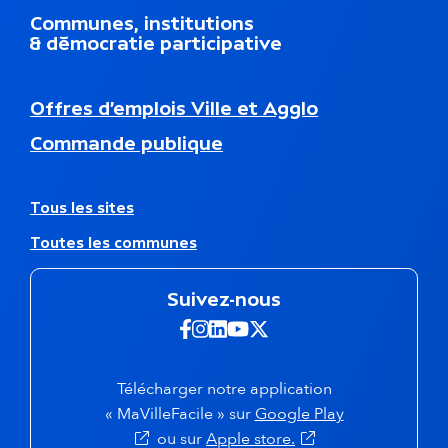
d
Communes, institutions
u
& démocratie participative
p
i
e
N
Offres d’emplois Ville et Agglo
d
a
d
Commande publique
v
e
i
p
g
a
a
A
Tous les sites
g
t
u
e
Toutes les communes
i
t
o
r
n
e
Suivez-nous
s
s
e
s
Suivez-nous sur Facebook -
Suivez-nous sur Instagra
Suivez-nous sur Linkedi
Suivez-nous sur Yout
Suivez-nous sur X 
c
i
o
t
n
e
Télécharger notre application
d
s
(s'ouvre dans 
« MaVilleFacile » sur
Google Play
a
(s'ouvre dans un nou
ou sur
Apple store.