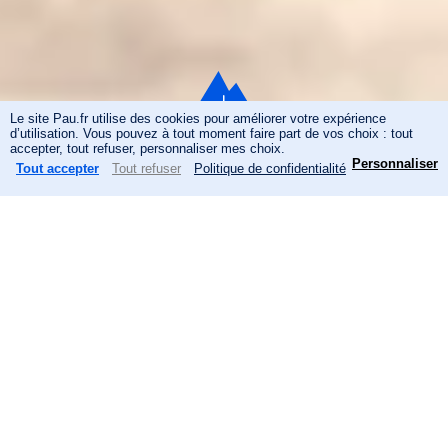
Le site Pau.fr utilise des cookies pour améliorer votre expérience
d’utilisation. Vous pouvez à tout moment faire part de vos choix : tout
N
accepter, tout refuser, personnaliser mes choix.
Personnaliser
Tout accepter
Tout refuser
Politique de confidentialité
Démarches et
Menu
Actualités
Recherche
inscriptions
a
Vivez un été riche en
Panneau de gestion des cookies
v
découvertes et en
i
émotions !
g
Culture, sport, loisirs, patrimoine et
a
convivialité sont au rendez-vous pour faire
t
de cette saison un moment unique.
i
Parcourez notre offre estivale et laissez-vous