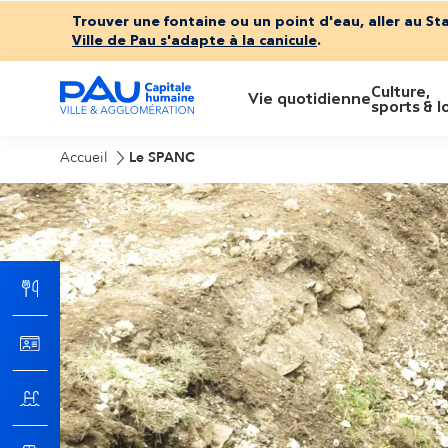
Trouver une fontaine ou un point d'eau, aller au St
Ville de Pau s'adapte à la canicule
.
Culture,
M
Vie quotidienne
sports & lo
e
Accueil
Le SPANC
n
u
p
r
i