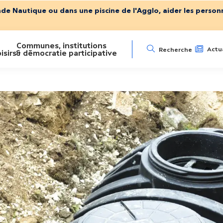
ade Nautique ou dans une piscine de l'Agglo, aider les personn
Communes, institutions
N
Actua
Recherche
isirs
& démocratie participative
a
v
i
g
a
t