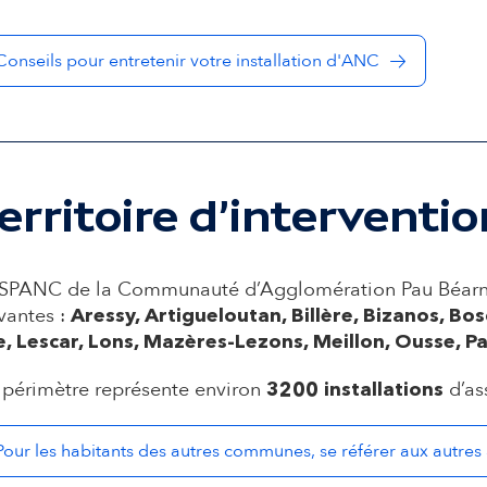
d
Conseils pour entretenir votre installation d'ANC
a
i
r
erritoire d'interventio
e
 SPANC de la Communauté d’Agglomération Pau Béarn P
vantes :
Aressy, Artigueloutan, Billère, Bizanos, Bo
e, Lescar, Lons, Mazères-Lezons, Meillon, Ousse, Pa
 périmètre représente environ
d’as
3200
installations
Pour les habitants des autres communes, se référer aux autres 