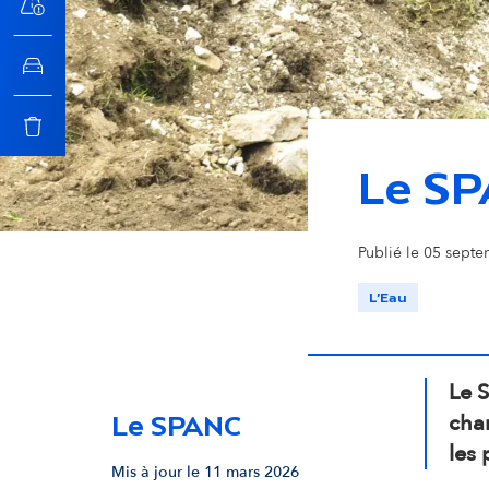
n
c
i
Le S
p
Fosse septique pour l'assainissement non collectif
© Vi
Publié le 05 septe
a
L'Eau
l
Le S
char
Le SPANC
les 
Mis à jour le 11 mars 2026