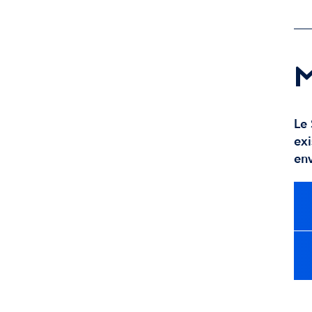
M
Le 
exi
en