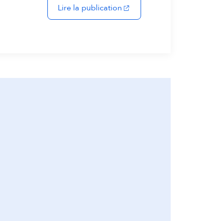
(s'ouvre dans un nouvel ong
Lire la publication
 onglet)