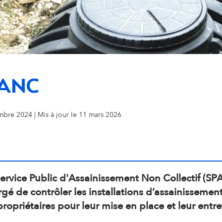
i
o
n
PANC
s
lle de Pau
mbre 2024 | Mis à jour le 11 mars 2026
e
c
o
ervice Public d'Assainissement Non Collectif (SPA
gé de contrôler les installations d’assainisseme
n
propriétaires pour leur mise en place et leur entre