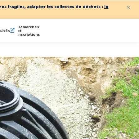
es fragiles, adapter les collectes de déchets :
la
Ferme
Démarches
lités
et
inscriptions