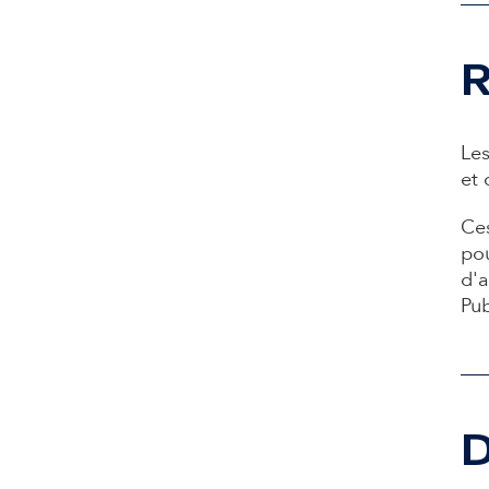
R
Les
et 
Ces
pou
d'a
Pub
D