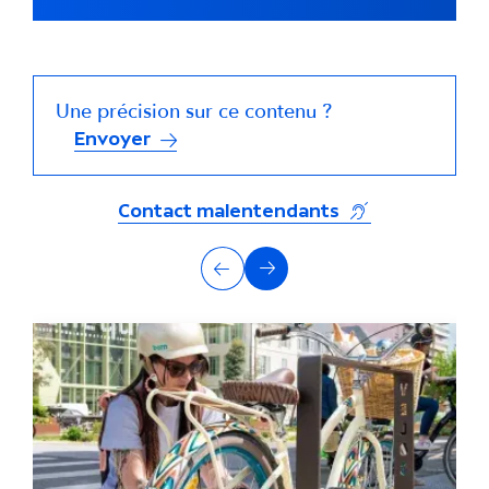
Une précision sur ce contenu ?
Envoyer
(s'ouvre dans un
Contact malentendants
A
Précédent
Suivant
u
t
r
e