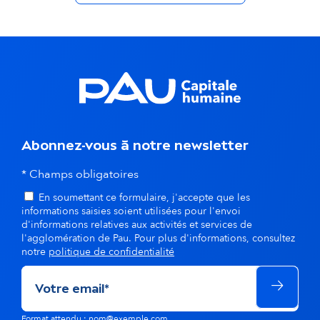
a
n
s
l
a
Abonnez-vous à notre newsletter
m
* Champs obligatoires
ê
En soumettant ce formulaire, j'accepte que les
informations saisies soient utilisées pour l'envoi
m
d'informations relatives aux activités et services de
l'agglomération de Pau. Pour plus d'informations, consultez
e
notre
politique de confidentialité
t
h
Format attendu : nom@exemple.com