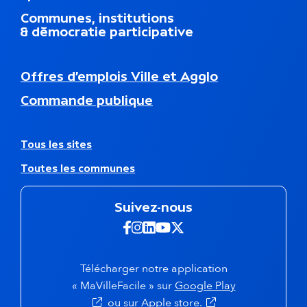
d
Communes, institutions
u
& démocratie participative
p
i
e
N
Offres d’emplois Ville et Agglo
d
a
d
Commande publique
v
e
i
p
g
a
a
A
Tous les sites
g
t
u
e
Toutes les communes
i
t
o
r
n
e
Suivez-nous
s
s
e
s
Suivez-nous sur Facebook -
Suivez-nous sur Instagra
Suivez-nous sur Linkedi
Suivez-nous sur Yout
Suivez-nous sur X 
c
i
o
t
n
e
Télécharger notre application
d
s
(s'ouvre dans 
« MaVilleFacile » sur
Google Play
a
(s'ouvre dans un nou
ou sur
Apple store.