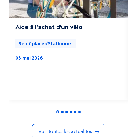
s
a
c
Aide à l'achat d'un vélo
P
o
t
Se déplacer/Stationner
u
03 mai 2026
a
1
l
i
t
é
s
Voir toutes les actualités
d