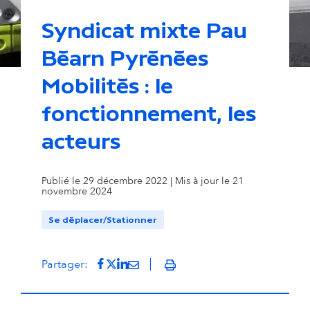
Syndicat mixte Pau
Béarn Pyrénées
© Idélis
Mobilités : le
fonctionnement, les
acteurs
Publié le 29 décembre 2022 | Mis à jour le 21
novembre 2024
Se déplacer/Stationner
Partager sur Facebook
(s'ouvre dans un nouvel onglet)
Partager sur Twitter
(s'ouvre dans un nouvel onglet)
Partager sur LinkedIn
(s'ouvre dans un nouvel onglet)
Partager par mail
(s'ouvre dans un nouvel onglet
Partager:
Imprimer