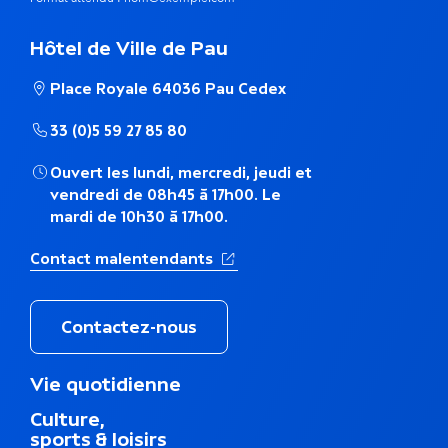
é
Hôtel de Ville de Pau
m
Place Royale 64036 Pau Cedex
a
33 (0)5 59 27 85 80
t
Ouvert les lundi, mercredi, jeudi et
i
vendredi de 08h45 à 17h00. Le
mardi de 10h30 à 17h00.
q
(Ouverture dans un nouvel ong
Contact malentendants
u
e
Contactez-nous
M
Vie quotidienne
e
Culture,
n
sports & loisirs
u