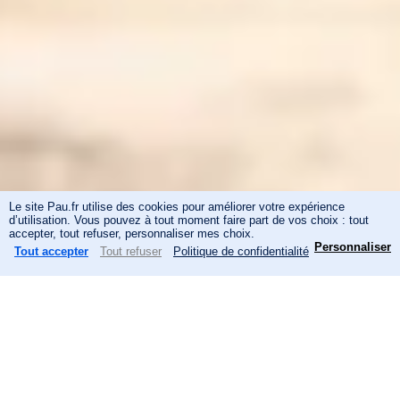
Le site Pau.fr utilise des cookies pour améliorer votre expérience
d’utilisation. Vous pouvez à tout moment faire part de vos choix : tout
N
accepter, tout refuser, personnaliser mes choix.
Personnaliser
Tout accepter
Tout refuser
Politique de confidentialité
Démarches et
Menu
Actualités
Recherche
inscriptions
a
Panneau de gestion des cookies
v
i
Vivez un été riche en
g