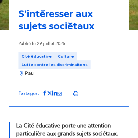
S'intéresser aux
sujets sociétaux
L'égalité fille-garçon au coeur de la cité éducative
© Vi
Publié le 29 juillet 2025
Cité éducative
Culture
Lutte contre les discriminaitons
Pau
Partager sur Facebook
(s'ouvre dans un nouvel onglet)
Partager sur Twitter
(s'ouvre dans un nouvel onglet)
Partager sur LinkedIn
(s'ouvre dans un nouvel onglet)
Partager par mail
(s'ouvre dans un nouvel onglet
Partager:
Imprimer
La Cité éducative porte une attention
particulière aux grands sujets sociétaux.