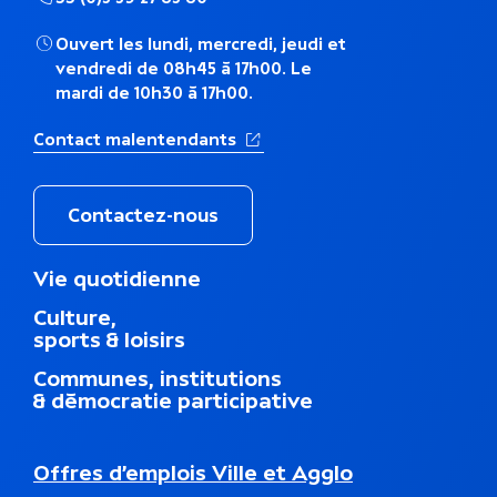
Ouvert les lundi, mercredi, jeudi et
vendredi de 08h45 à 17h00. Le
mardi de 10h30 à 17h00.
(Ouverture dans un nouvel ong
Contact malentendants
Contactez-nous
M
Vie quotidienne
e
Culture,
n
sports & loisirs
u
d
Communes, institutions
u
& démocratie participative
p
i
e
N
Offres d’emplois Ville et Agglo
d
a