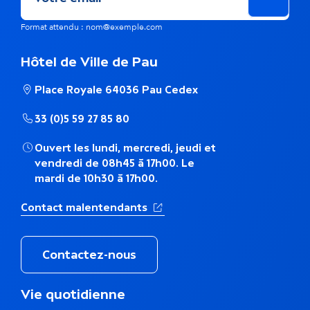
Format attendu : nom@exemple.com
Hôtel de Ville de Pau
Place Royale 64036 Pau Cedex
33 (0)5 59 27 85 80
Ouvert les lundi, mercredi, jeudi et
vendredi de 08h45 à 17h00. Le
mardi de 10h30 à 17h00.
(Ouverture dans un nouvel ong
Contact malentendants
Contactez-nous
M
Vie quotidienne
e