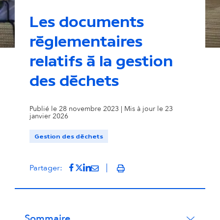
Les documents
règlementaires
© Pierre-Antoine Lalaude - Ville de Pau
relatifs à la gestion
des déchets
Publié le 28 novembre 2023 | Mis à jour le 23
janvier 2026
Gestion des déchets
Partager sur Facebook
(s'ouvre dans un nouvel onglet)
Partager sur Twitter
(s'ouvre dans un nouvel onglet)
Partager sur LinkedIn
(s'ouvre dans un nouvel onglet)
Partager par mail
(s'ouvre dans un nouvel onglet
Partager:
Imprimer
Sommaire