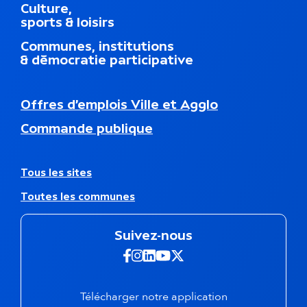
Culture,
n
sports & loisirs
u
d
Communes, institutions
u
& démocratie participative
p
i
e
N
Offres d’emplois Ville et Agglo
d
a
d
Commande publique
v
e
i
p
g
a
a
A
Tous les sites
g
t
u
e
Toutes les communes
i
t
o
r
n
e
Suivez-nous
s
s
e
s
Suivez-nous sur Facebook -
Suivez-nous sur Instagra
Suivez-nous sur Linkedi
Suivez-nous sur Yout
Suivez-nous sur X 
c
i
o
t
n
e
Télécharger notre application