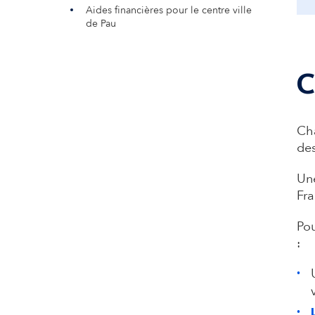
Aides financières pour le centre ville
de Pau
C
Cha
de
Une
Fr
Pou
: