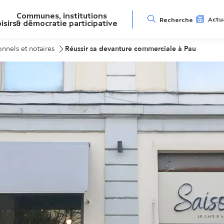
Communes, institutions
N
Actua
Recherche
isirs
& démocratie participative
a
onnels et notaires
Réussir sa devanture commerciale à Pau
v
i
g
a
t
i