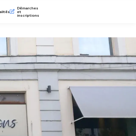
Démarches
lités
et
inscriptions