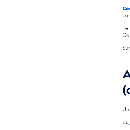
Ce
com
Le 
Con
Sur
A
(
Un 
du