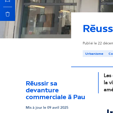
c
i
Réuss
p
Publié le 22 décem
a
Urbanisme
C
l
Les 
la v
Réussir sa
amél
devanture
commerciale à Pau
Mis à jour le 09 avril 2025
I