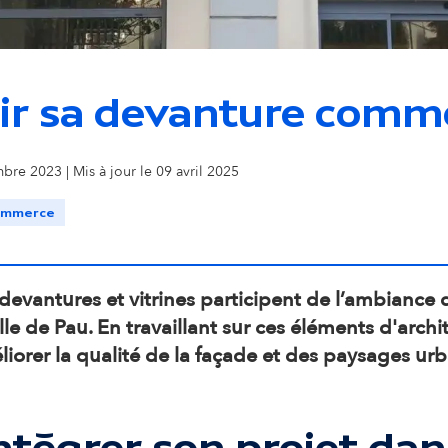
o
n
ir sa devanture comme
s
bre 2023 | Mis à jour le 09 avril 2025
e
ommerce
c
o
devantures et vitrines participent de l’ambiance 
ille de Pau. En travaillant sur ces éléments d'arch
n
iorer la qualité de la façade et des paysages urb
d
ntégrer son projet da