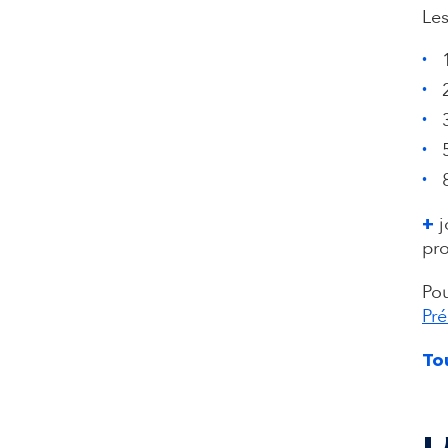
Les
j
+
pro
Pou
Pré
To