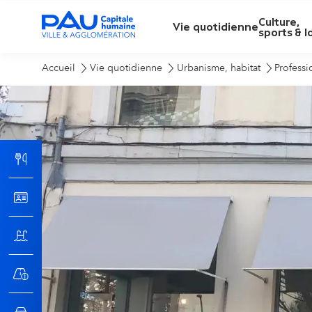
Culture,
M
Vie quotidienne
sports & lo
e
Accueil
Vie quotidienne
Urbanisme, habitat
Professi
n
u
p
r
i
n