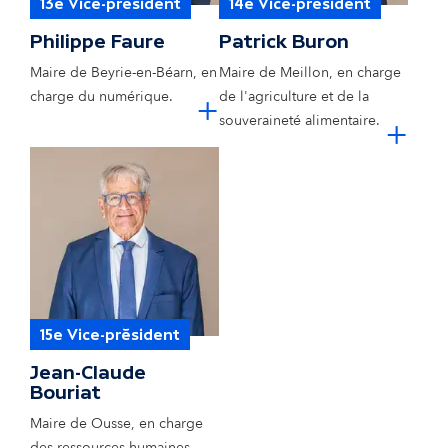
13e Vice-président
14e Vice-président
Philippe Faure
Patrick Buron
Maire de Beyrie-en-Béarn, en
Maire de Meillon, en charge
cliquer pour e
charge du numérique.
+
de l'agriculture et de la
cl
souveraineté alimentaire.
+
15e Vice-président
Jean-Claude
Bouriat
Maire de Ousse, en charge
des ressources humaines.