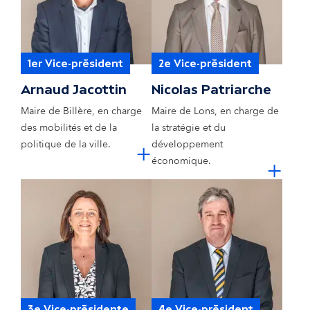
1er Vice-président
2e Vice-président
© Ville de Pau
Arnaud Jacottin
Nicolas Patriarche
Maire de Billère, en charge
Maire de Lons, en charge de
des mobilités et de la
la stratégie et du
cliquer pour e
politique de la ville.
+
développement
cl
économique.
+
3e Vice-présidente
4e Vice-président