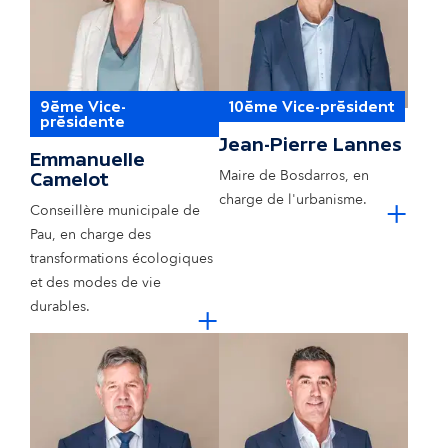
9ème Vice-
10ème Vice-président
présidente
Jean-Pierre Lannes
Emmanuelle
Maire de Bosdarros, en
Camelot
cl
charge de l'urbanisme.
+
Conseillère municipale de
Pau, en charge des
transformations écologiques
et des modes de vie
cliquer pour e
durables.
+