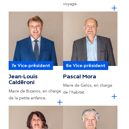
cl
voyage.
+
7e Vice-président
8e Vice-président
Jean-Louis
Pascal Mora
Caldéroni
Maire de Gelos, en charge
Maire de Bizanos, en charge
cl
de l'habitat.
+
cliquer pour e
de la petite enfance.
+