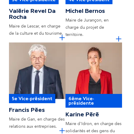
Valérie Revel Da
Michel Bernos
Rocha
Maire de Jurançon, en
Maire de Lescar, en charge
charge du projet de
cliquer pour e
de la culture et du tourisme.
+
cl
territoire.
+
5e Vice-président
6ème Vice-
présidente
Francis Pées
Karine Péré
Maire de Gan, en charge des
Maire d'Idron, en charge des
cliquer pour e
relations aux entreprises.
+
solidarités et des gens du