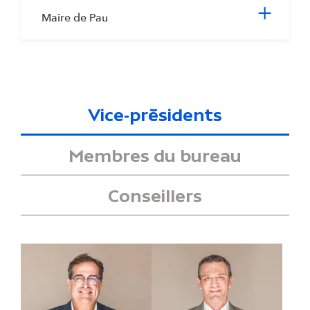
cli
+
Maire de Pau
Vice-présidents
Membres du bureau
Conseillers