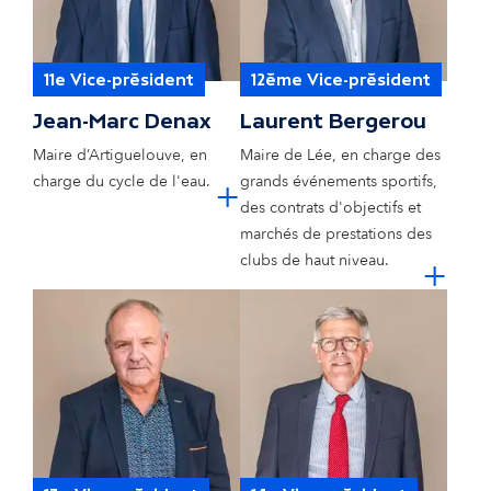
11e Vice-président
12ème Vice-président
Jean-Marc Denax
Laurent Bergerou
Maire d’Artiguelouve, en
Maire de Lée, en charge des
cliquer pour e
charge du cycle de l'eau.
+
grands événements sportifs,
des contrats d'objectifs et
marchés de prestations des
cl
clubs de haut niveau.
+