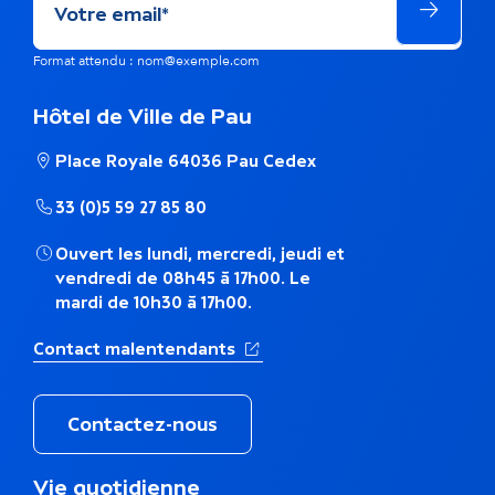
Format attendu : nom@exemple.com
Hôtel de Ville de Pau
Place Royale 64036 Pau Cedex
33 (0)5 59 27 85 80
Ouvert les lundi, mercredi, jeudi et
vendredi de 08h45 à 17h00. Le
mardi de 10h30 à 17h00.
(Ouverture dans un nouvel ong
Contact malentendants
Contactez-nous
M
Vie quotidienne