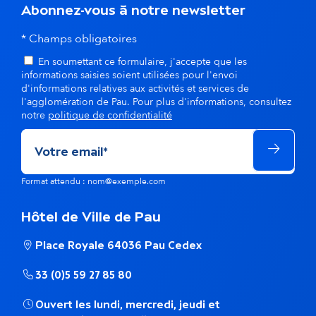
s
Abonnez-vous à notre newsletter
l
* Champs obligatoires
En soumettant ce formulaire, j'accepte que les
a
informations saisies soient utilisées pour l'envoi
d'informations relatives aux activités et services de
m
l'agglomération de Pau. Pour plus d'informations, consultez
notre
politique de confidentialité
ê
m
e
Format attendu : nom@exemple.com
t
Hôtel de Ville de Pau
h
Place Royale 64036 Pau Cedex
é
33 (0)5 59 27 85 80
m
Ouvert les lundi, mercredi, jeudi et