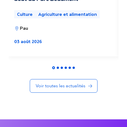
u
Culture
Agriculture et alimentation
a
Pau
l
2
i
03 août 2026
t
é
s
Voir toutes les actualités
d
a
n
s