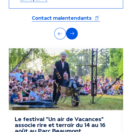
(s'ouvre dans un
Contact malentendants
A
Précédent
Suivant
u
t
r
e
s
a
c
Le festival "Un air de Vacances"
T
associe rire et terroir du 14 au 16
é
t
août au Parc Beaumont