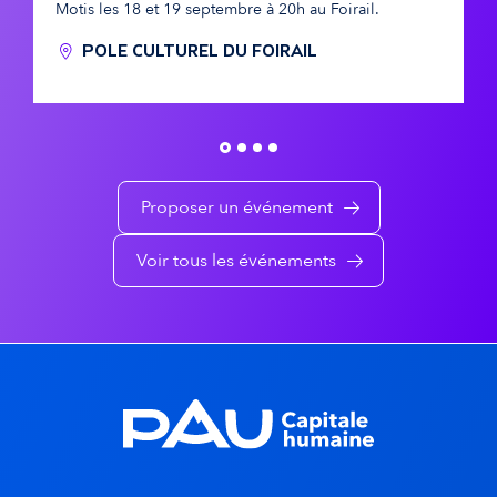
Motis les 18 et 19 septembre à 20h au Foirail.
n
t
é
POLE CULTUREL DU FOIRAIL
i
n
q
e
u
m
e
e
Proposer un événement
n
Voir tous les événements
t
s
d
a
n