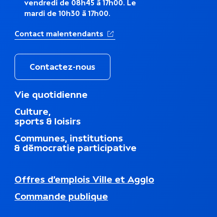
a
vendredi de 08h45 à 17h00. Le
mardi de 10h30 à 17h00.
t
(Ouverture dans un nouvel ong
Contact malentendants
i
q
Contactez-nous
u
M
Vie quotidienne
e
e
Culture,
n
sports & loisirs
u
d
Communes, institutions
u
& démocratie participative
p
i
e
N
Offres d’emplois Ville et Agglo
d
a
d
Commande publique
v
e
i
p