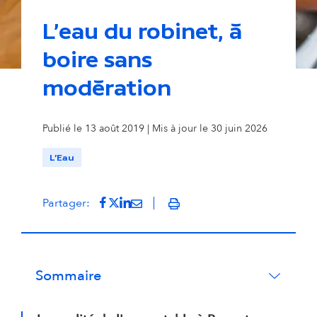
L'eau du robinet, à
boire sans
L'eau du robinet, à consommer sans modération
© Ist
modération
Publié le 13 août 2019 | Mis à jour le 30 juin 2026
L'Eau
Partager sur Facebook
(s'ouvre dans un nouvel onglet)
Partager sur Twitter
(s'ouvre dans un nouvel onglet)
Partager sur LinkedIn
(s'ouvre dans un nouvel onglet)
Partager par mail
(s'ouvre dans un nouvel onglet
Partager:
Imprimer
Sommaire