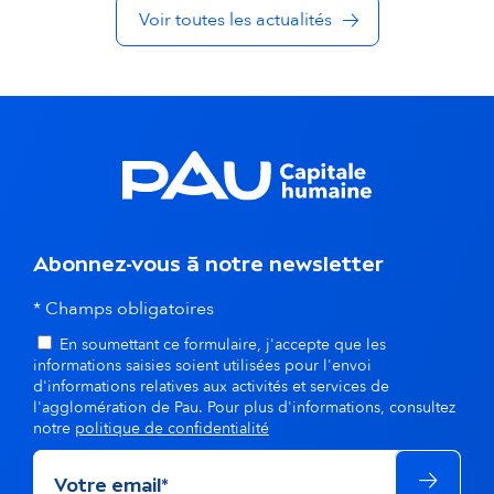
Voir toutes les actualités
d
a
n
s
l
a
Abonnez-vous à notre newsletter
m
* Champs obligatoires
ê
En soumettant ce formulaire, j'accepte que les
informations saisies soient utilisées pour l'envoi
m
d'informations relatives aux activités et services de
l'agglomération de Pau. Pour plus d'informations, consultez
e
notre
politique de confidentialité
t