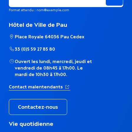
h
Format attendu : nom@exemple.com
é
Hôtel de Ville de Pau
m
Place Royale 64036 Pau Cedex
a
33 (0)5 59 27 85 80
t
Ouvert les lundi, mercredi, jeudi et
i
vendredi de 08h45 à 17h00. Le
mardi de 10h30 à 17h00.
q
u
(Ouverture dans un nouvel ong
Contact malentendants
e
Contactez-nous
M
Vie quotidienne
e