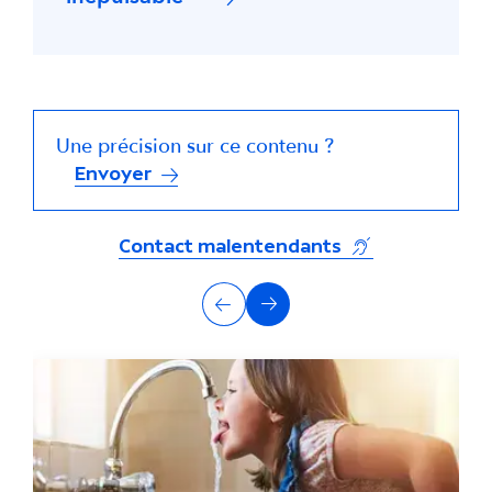
Une précision sur ce contenu ?
Envoyer
(s'ouvre dans un
Contact malentendants
A
Précédent
Suivant
u
t
r
e