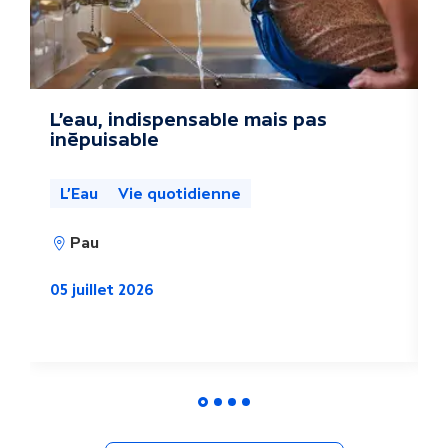
s
a
c
L’eau, indispensable mais pas
L
inépuisable
d
t
u
L'Eau
Vie quotidienne
a
2
Pau
l
05 juillet 2026
i
t
é
s