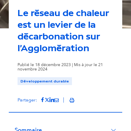
Le réseau de chaleur
est un levier de la
© Cyril Garrabos - Agglomération Pau Béarn Pyrénées
décarbonation sur
l'Agglomération
Publié le 18 décembre 2023 | Mis à jour le 21
novembre 2024
Développement durable
Partager sur Facebook
(s'ouvre dans un nouvel onglet)
Partager sur Twitter
(s'ouvre dans un nouvel onglet)
Partager sur LinkedIn
(s'ouvre dans un nouvel onglet)
Partager par mail
(s'ouvre dans un nouvel onglet
Partager:
Imprimer
Sommaire