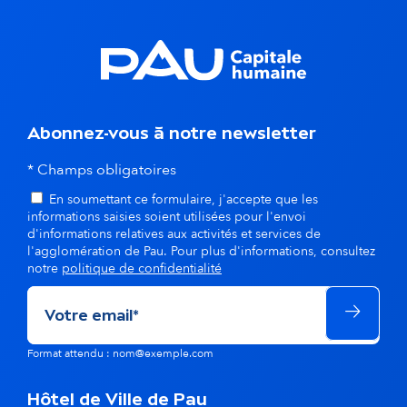
n
s
l
Abonnez-vous à notre newsletter
a
* Champs obligatoires
m
En soumettant ce formulaire, j'accepte que les
ê
informations saisies soient utilisées pour l'envoi
d'informations relatives aux activités et services de
m
l'agglomération de Pau. Pour plus d'informations, consultez
notre
politique de confidentialité
e
t
h
Format attendu : nom@exemple.com
é
Hôtel de Ville de Pau