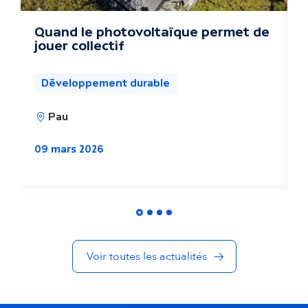
a
c
Quand le photovoltaïque permet de
L
jouer collectif
n
t
p
u
Développement durable
a
Pau
0
l
09 mars 2026
i
t
é
s
Voir toutes les actualités
d
a