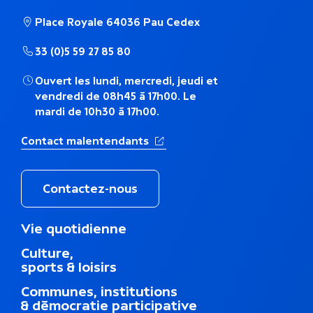
m
Place Royale 64036 Pau Cedex
a
33 (0)5 59 27 85 80
t
Ouvert les lundi, mercredi, jeudi et
vendredi de 08h45 à 17h00. Le
i
mardi de 10h30 à 17h00.
q
(Ouverture dans un nouvel ong
Contact malentendants
u
e
Contactez-nous
M
Vie quotidienne
e
Culture,
n
sports & loisirs
u
d
Communes, institutions
u
& démocratie participative
p