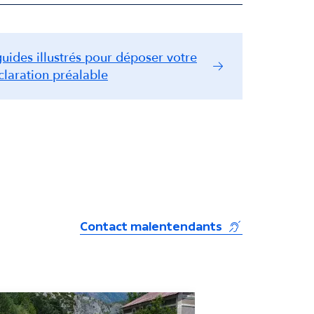
guides illustrés pour déposer votre
claration préalable
(s'ouvre dans u
Contact malentendants