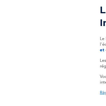
L
I
Le 
l'é
et
Les
rég
Vou
int
Règ