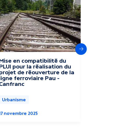
Suivant
Mise en compatibilité du
Enquête p
PLUI pour la réalisation du
sur les mo
projet de réouverture de la
4 du plan 
ligne ferroviaire Pau –
intercomm
Canfranc
Urbanisme
Urbanisme
16 septembr
17 novembre 2025