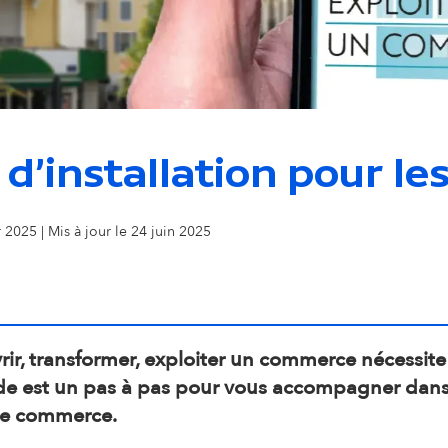
i
o
n
 d'installation pour l
s
r 2025 | Mis à jour le 24 juin 2025
e
c
o
rir, transformer, exploiter un commerce nécessi
de est un pas à pas pour vous accompagner dans l
n
re commerce.