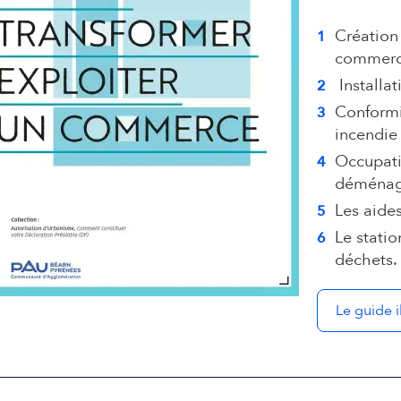
Création
commerc
Installa
Conformit
incendie
Occupati
déménage
Les aides
Le statio
déchets.
Le guide i