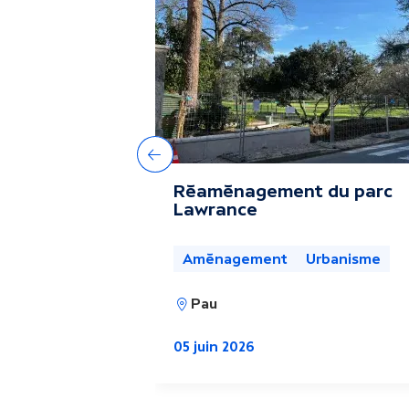
u
t
r
e
Précédent
Réaménagement du parc
s
Lawrance
a
Aménagement
Urbanisme
c
Pau
05 juin 2026
t