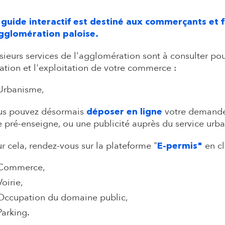
d
 guide interactif est destiné aux commerçants et
a
agglomération paloise.
sieurs services de l'agglomération sont à consulter pou
i
ation et l'exploitation de votre commerce :
r
Urbanisme,
us pouvez désormais
votre demande 
déposer en ligne
e
 pré-enseigne, ou une publicité auprès du service urba
r cela, rendez-vous sur la plateforme "
en cl
E-permis"
Commerce,
Voirie,
Occupation du domaine public,
Parking.