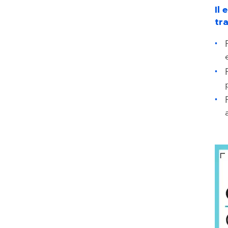
Il
tr