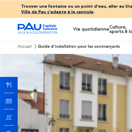
Trouver une fontaine ou un point d'eau, aller au St
Ville de Pau s'adapte à la canicule
.
Culture,
M
Vie quotidienne
sports & lo
e
Accueil
Guide d'installation pour les commerçants
n
u
p
r
i