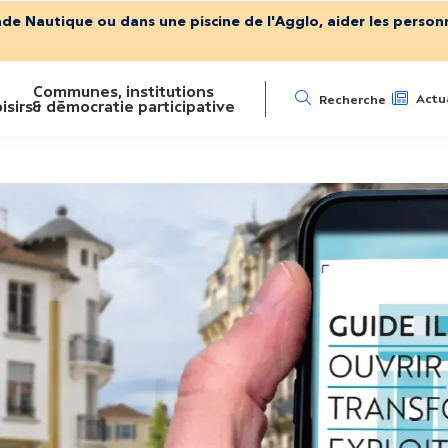
ade Nautique ou dans une piscine de l'Agglo, aider les personn
Communes, institutions
N
Actua
Recherche
isirs
& démocratie participative
a
v
i
g
a
t