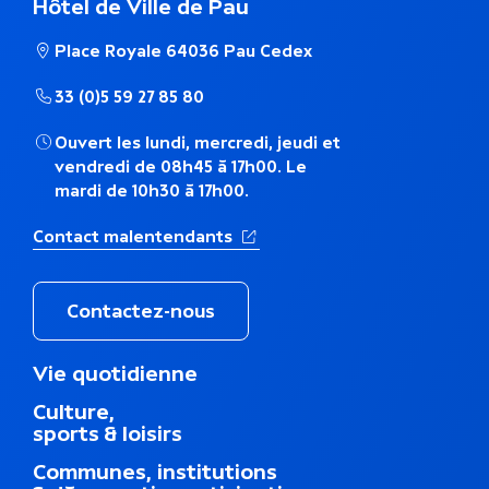
é
Hôtel de Ville de Pau
m
Place Royale 64036 Pau Cedex
a
33 (0)5 59 27 85 80
t
Ouvert les lundi, mercredi, jeudi et
vendredi de 08h45 à 17h00. Le
i
mardi de 10h30 à 17h00.
q
(Ouverture dans un nouvel ong
Contact malentendants
u
e
Contactez-nous
M
Vie quotidienne
e
Culture,
n
sports & loisirs
u
d
Communes, institutions
u