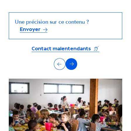
Une précision sur ce contenu ?
Envoyer
(s'ouvre dans un
Contact malentendants
A
Précédent
Suivant
u
t
r
e
s