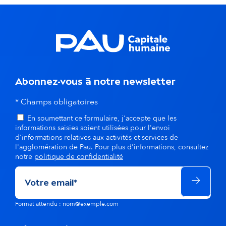
a
n
s
l
Abonnez-vous à notre newsletter
a
* Champs obligatoires
m
En soumettant ce formulaire, j'accepte que les
ê
informations saisies soient utilisées pour l'envoi
d'informations relatives aux activités et services de
m
l'agglomération de Pau. Pour plus d'informations, consultez
notre
politique de confidentialité
e
t
h
Format attendu : nom@exemple.com