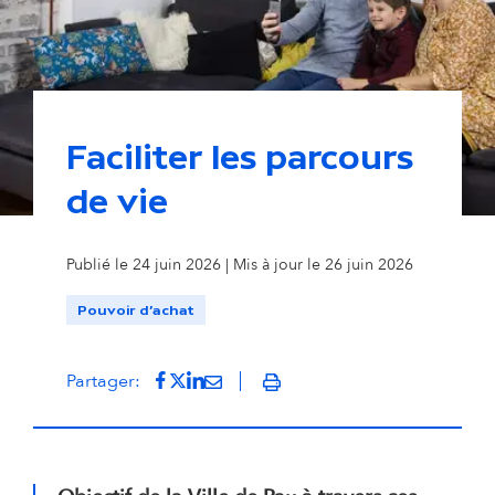
Faciliter les parcours
de vie
Publié le 24 juin 2026 | Mis à jour le 26 juin 2026
Pouvoir d'achat
Partager sur Facebook
(s'ouvre dans un nouvel onglet)
Partager sur Twitter
(s'ouvre dans un nouvel onglet)
Partager sur LinkedIn
(s'ouvre dans un nouvel onglet)
Partager par mail
(s'ouvre dans un nouvel onglet
Partager:
Imprimer