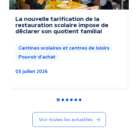
a
c
La nouvelle tarification de la
R
restauration scolaire impose de
c
t
déclarer son quotient familial
u
Cantines scolaires et centres de loisirs
a
Pouvoir d'achat
l
2
03 juillet 2026
i
t
é
s
Voir toutes les actualités
d