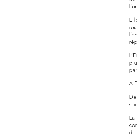
l’u
Ell
res
l’e
rép
L’E
plu
par
A P
De 
soc
La 
con
des