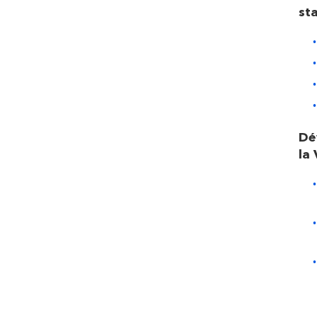
st
Dé
la