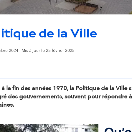
o
n
itique de la Ville
s
bre 2024 | Mis à jour le 25 février 2025
e
c
o
à la fin des années 1970, la Politique de la Ville s
gré des gouvernements, souvent pour répondre à
n
aines.
d
Qu'e