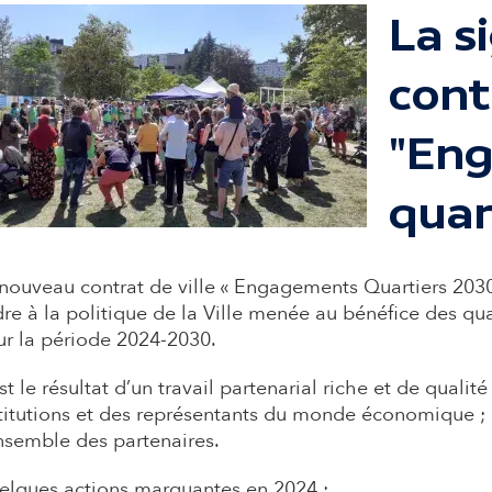
La s
cont
"En
quar
nouveau contrat de ville « Engagements Quartiers 203
re à la politique de la Ville menée au bénéfice des qua
r la période 2024-2030.
est le résultat d’un travail partenarial riche et de qualité
titutions et des représentants du monde économique ; 
nsemble des partenaires.
elques actions marquantes en 2024 :