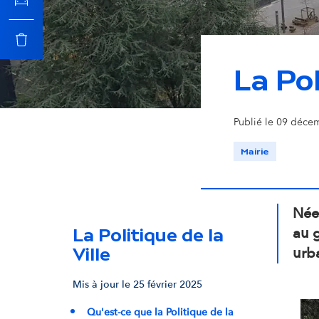
c
i
La Pol
p
Publié le 09 décem
a
Mairie
l
Née 
au 
La Politique de la
urb
Ville
Mis à jour le 25 février 2025
Qu'est-ce que la Politique de la