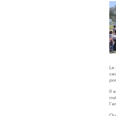
Le 
cad
pou
Il 
ins
l'e
Qu