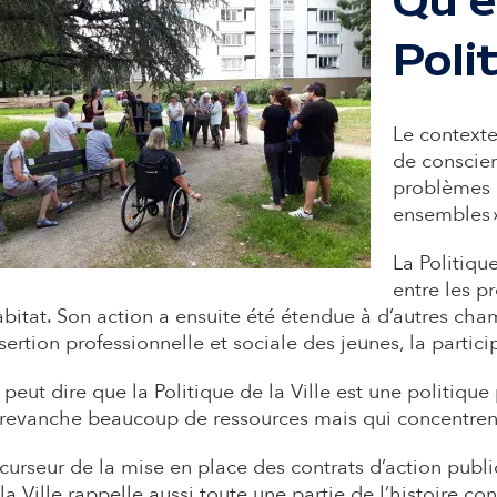
a
Polit
i
r
Le contexte 
de conscien
e
problèmes r
ensembles 
La Politique
certation Renoir Saragosse
entre les p
abitat. Son action a ensuite été étendue à d’autres 
nsertion professionnelle et sociale des jeunes, la partici
peut dire que la Politique de la Ville est une politique
revanche beaucoup de ressources mais qui concentrent
curseur de la mise en place des contrats d’action publiq
la Ville rappelle aussi toute une partie de l’histoire co