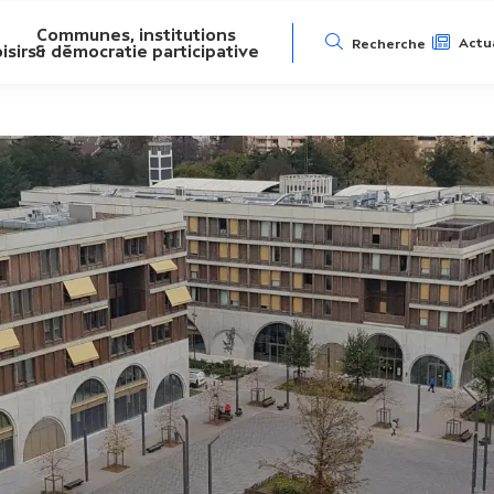
Communes, institutions
N
Actua
Recherche
isirs
& démocratie participative
a
v
i
g
a
t
i