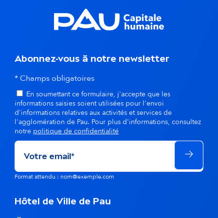
d
a
n
s
Abonnez-vous à notre newsletter
l
* Champs obligatoires
En soumettant ce formulaire, j'accepte que les
a
informations saisies soient utilisées pour l'envoi
d'informations relatives aux activités et services de
m
l'agglomération de Pau. Pour plus d'informations, consultez
notre
politique de confidentialité
ê
m
e
Format attendu : nom@exemple.com
t
Hôtel de Ville de Pau
h