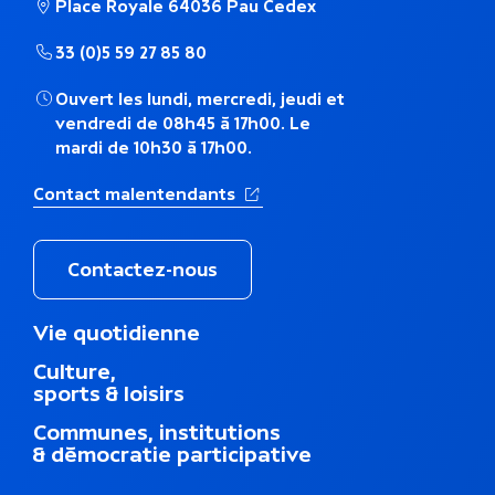
Place Royale 64036 Pau Cedex
é
33 (0)5 59 27 85 80
m
Ouvert les lundi, mercredi, jeudi et
a
vendredi de 08h45 à 17h00. Le
mardi de 10h30 à 17h00.
t
(Ouverture dans un nouvel ong
Contact malentendants
i
q
Contactez-nous
u
M
Vie quotidienne
e
e
Culture,
n
sports & loisirs
u
d
Communes, institutions
u
& démocratie participative
p
i