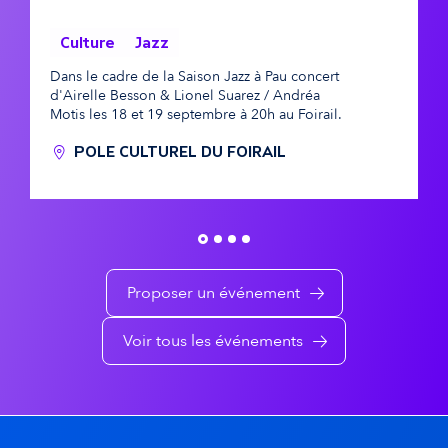
s
é
Culture
Jazz
Dans le cadre de la Saison Jazz à Pau concert
D
v
d'Airelle Besson & Lionel Suarez / Andréa
F
Motis les 18 et 19 septembre à 20h au Foirail.
n
é
POLE CULTUREL DU FOIRAIL
n
e
m
e
Proposer un événement
n
Voir tous les événements
t
s