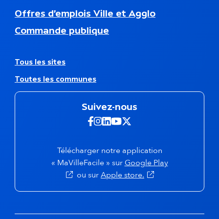
e
N
Offres d’emplois Ville et Agglo
d
a
d
Commande publique
v
e
i
p
g
a
a
A
Tous les sites
g
t
u
e
Toutes les communes
i
t
o
r
n
e
Suivez-nous
s
s
e
s
Suivez-nous sur Facebook -
Suivez-nous sur Instagra
Suivez-nous sur Linkedi
Suivez-nous sur Yout
Suivez-nous sur X 
c
i
o
t
n
e
Télécharger notre application
d
s
(s'ouvre dans 
« MaVilleFacile » sur
Google Play
a
(s'ouvre dans un nou
ou sur
Apple store.
i
r
e
f
o