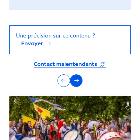
Une précision sur ce contenu ?
Envoyer
(s'ouvre dans un
Contact malentendants
A
Précédent
Suivant
u
t
r
e