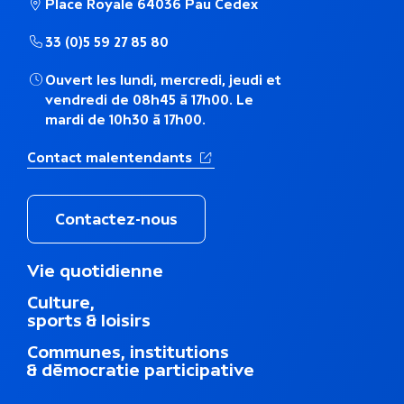
Place Royale 64036 Pau Cedex
h
33 (0)5 59 27 85 80
é
Ouvert les lundi, mercredi, jeudi et
m
vendredi de 08h45 à 17h00. Le
mardi de 10h30 à 17h00.
a
(Ouverture dans un nouvel ong
Contact malentendants
t
i
Contactez-nous
q
M
Vie quotidienne
u
e
Culture,
n
e
sports & loisirs
u
d
Communes, institutions
u
& démocratie participative
p
i