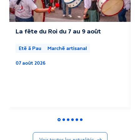
s
a
c
La fête du Roi du 7 au 9 août
L
s
t
l
Eté à Pau
Marché artisanal
u
07 août 2026
a
0
l
i
t
é
s
Voir toutes les actualités