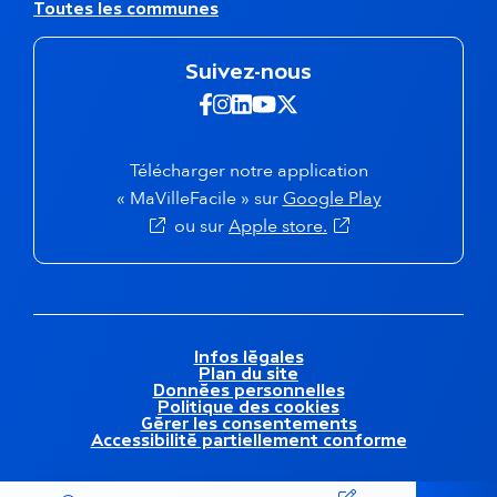
Toutes les communes
i
t
o
r
n
e
Suivez-nous
s
s
e
s
Suivez-nous sur Facebook -
Suivez-nous sur Instagra
Suivez-nous sur Linkedi
Suivez-nous sur Yout
Suivez-nous sur X 
c
i
o
t
n
e
Télécharger notre application
d
s
« MaVilleFacile » sur
Google Play
a
ou sur
Apple store.
i
r
e
f
o
o
M
Infos légales
t
Plan du site
e
e
Données personnelles
n
Politique des cookies
r
t
Gérer les consentements
Accessibilité partiellement conforme
i
o
n