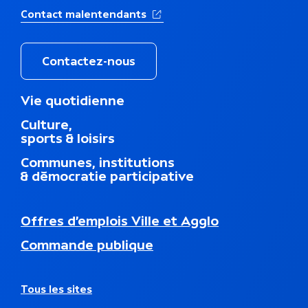
(Ouverture dans un nouvel ong
Contact malentendants
Contactez-nous
M
Vie quotidienne
e
Culture,
n
sports & loisirs
u
d
Communes, institutions
u
& démocratie participative
p
i
e
N
Offres d’emplois Ville et Agglo
d
a
d
Commande publique
v
e
i
p
g
a
a
A
Tous les sites
g
t
u
e