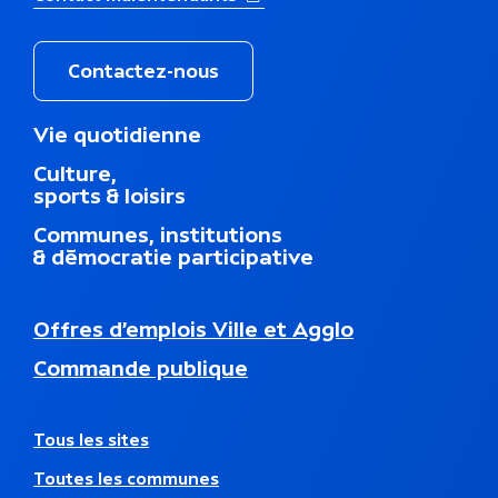
Contactez-nous
M
Vie quotidienne
e
Culture,
n
sports & loisirs
u
d
Communes, institutions
u
& démocratie participative
p
i
e
N
Offres d’emplois Ville et Agglo
d
a
d
Commande publique
v
e
i
p
g
a
a
A
Tous les sites
g
t
u
e
Toutes les communes
i
t