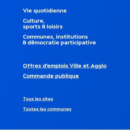
M
Vie quotidienne
e
Culture,
n
sports & loisirs
u
d
Communes, institutions
u
& démocratie participative
p
i
e
d
N
Offres d’emplois Ville et Agglo
d
a
nouvel onglet)
e
Commande publique
v
p
i
a
g
g
a
e
A
Tous les sites
t
u
i
Toutes les communes
t
o
r
n
e
s
s
e