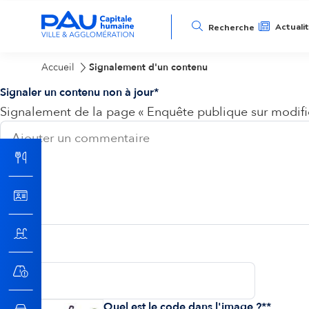
N
Actuali
Recherche
a
Accueil
Signalement d'un contenu
Signaler un contenu non à jour
v
Signalement de la page « Enquête publique sur modifi
i
g
a
t
Email
i
Quel est le code dans l'image ?*