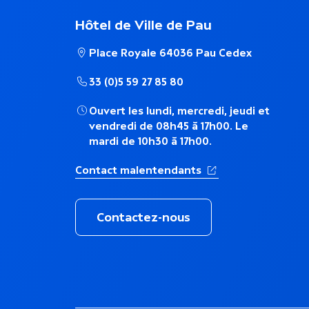
a
Hôtel de Ville de Pau
i
Place Royale 64036 Pau Cedex
r
33 (0)5 59 27 85 80
Ouvert les lundi, mercredi, jeudi et
e
vendredi de 08h45 à 17h00. Le
mardi de 10h30 à 17h00.
(Ouverture dans un 
Contact malentendants
Contactez-nous