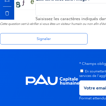
o
n
Saisissez les caractères indiqués da
Cette question sert à vérifier si vous êtes un visiteur humain ou non afin d'é
s
e
c
* Champs oblig
o
En soumettant 
services de l'agg
n
d
Format attend