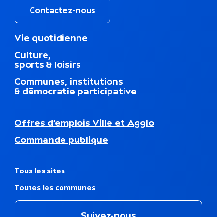
Contactez-nous
M
Vie quotidienne
e
Culture,
n
sports & loisirs
u
d
Communes, institutions
u
& démocratie participative
p
i
e
N
Offres d’emplois Ville et Agglo
d
a
d
Commande publique
v
e
i
p
g
a
a
A
Tous les sites
g
t
u
e
Toutes les communes
i
t
o
r
n
e
Suivez-nous