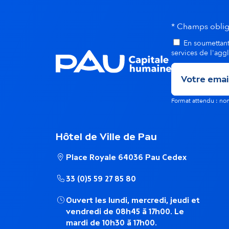
é
* Champs oblig
n
En soumettant 
services de l'agg
e
m
Format attendu : 
e
Hôtel de Ville de Pau
n
Place Royale 64036 Pau Cedex
t
33 (0)5 59 27 85 80
s
Ouvert les lundi, mercredi, jeudi et
vendredi de 08h45 à 17h00. Le
d
mardi de 10h30 à 17h00.