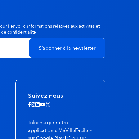
our l'envoi d'informations relatives aux activités et
 de confidentialité
Suivez-nous
Suivez-nous sur Facebook - ouvertur
Suivez-nous sur Instagram - ouvert
Suivez-nous sur Linkedin - ouvert
Suivez-nous sur Youtube - ouve
Suivez-nous sur X - ouverture
Télécharger notre
application « MaVilleFacile »
(s'ouvre dans un nouvel onglet)
sur
Google Play
ou sur