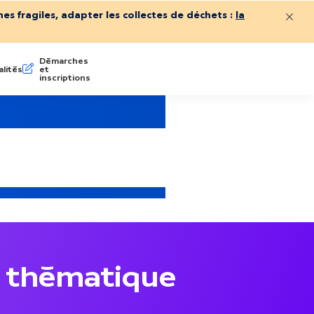
es fragiles, adapter les collectes de déchets :
la
Ferme
Démarches
lités
et
inscriptions
 thématique