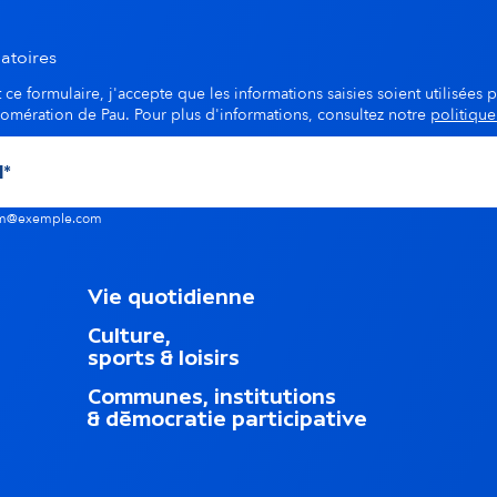
d
atoires
a
ce formulaire, j'accepte que les informations saisies soient utilisées p
lomération de Pau. Pour plus d'informations, consultez notre
politique
i
r
nom@exemple.com
e
M
Vie quotidienne
e
Culture,
n
sports & loisirs
u
d
Communes, institutions
u
& démocratie participative
p
i
e
d