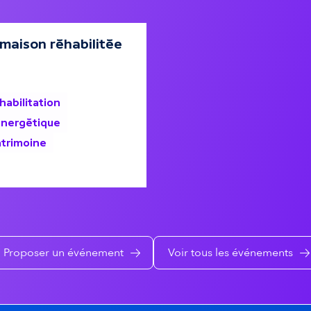
i
 maison réhabilitée
o
n
habilitation
énergétique
s
atrimoine
e
c
o
Proposer un événement
Voir tous les événements
n