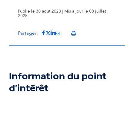
Publié le 30 août 2023 | Mis à jour le 08 juillet
2025
Partager sur Facebook
(s'ouvre dans un nouvel onglet)
Partager sur Twitter
(s'ouvre dans un nouvel onglet)
Partager sur LinkedIn
(s'ouvre dans un nouvel onglet)
Partager par mail
(s'ouvre dans un nouvel onglet
Partager:
Imprimer
Information du point
d'intérêt
Passer la carte interactive