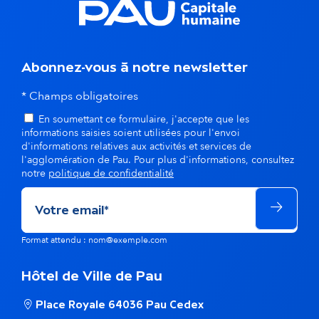
d
a
Abonnez-vous à notre newsletter
n
* Champs obligatoires
s
En soumettant ce formulaire, j'accepte que les
l
informations saisies soient utilisées pour l'envoi
d'informations relatives aux activités et services de
a
l'agglomération de Pau. Pour plus d'informations, consultez
notre
politique de confidentialité
m
ê
Format attendu : nom@exemple.com
m
e
Hôtel de Ville de Pau
t
Place Royale 64036 Pau Cedex