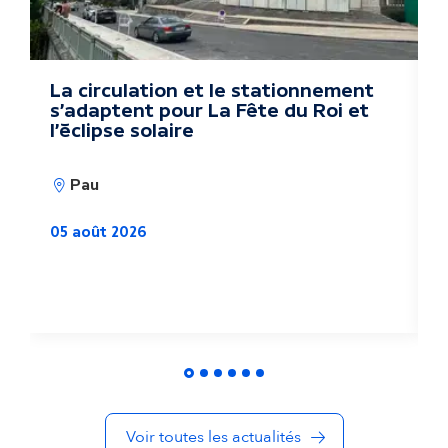
s
a
c
La circulation et le stationnement
D
s'adaptent pour La Fête du Roi et
k
t
l'éclipse solaire
u
Pau
a
05 août 2026
l
i
0
t
é
s
Voir toutes les actualités