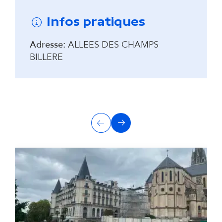
Infos pratiques
Adresse:
ALLEES DES CHAMPS
BILLERE
A
Précédent
Suivant
u
t
r
e