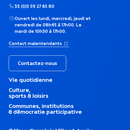
h
33 (0)5 59 27 85 80
é
Ouvert les lundi, mercredi, jeudi et
vendredi de 08h45 à 17h00. Le
m
mardi de 10h30 à 17h00.
a
(Ouverture dans un nouvel ong
Contact malentendants
t
i
Contactez-nous
q
M
Vie quotidienne
e
u
Culture,
n
sports & loisirs
u
e
d
Communes, institutions
u
& démocratie participative
p
i
e