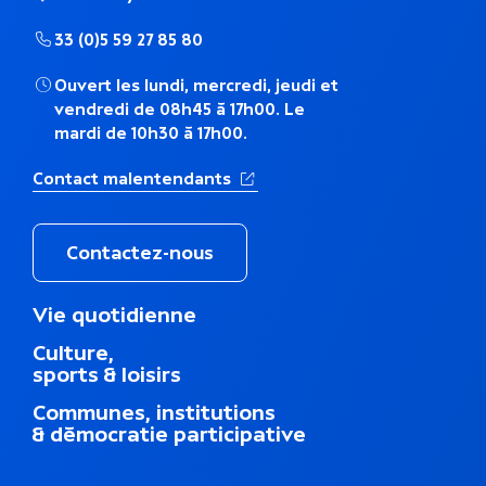
h
33 (0)5 59 27 85 80
é
Ouvert les lundi, mercredi, jeudi et
vendredi de 08h45 à 17h00. Le
m
mardi de 10h30 à 17h00.
a
(Ouverture dans un nouvel ong
Contact malentendants
t
i
Contactez-nous
q
M
Vie quotidienne
e
u
Culture,
n
sports & loisirs
u
e
d
Communes, institutions
u
& démocratie participative
p
i