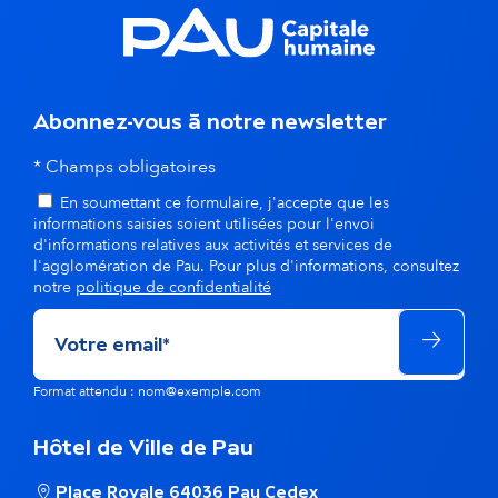
s
d
a
Abonnez-vous à notre newsletter
n
* Champs obligatoires
s
En soumettant ce formulaire, j'accepte que les
l
informations saisies soient utilisées pour l'envoi
d'informations relatives aux activités et services de
a
l'agglomération de Pau. Pour plus d'informations, consultez
notre
politique de confidentialité
m
ê
Format attendu : nom@exemple.com
m
e
Hôtel de Ville de Pau
t
Place Royale 64036 Pau Cedex