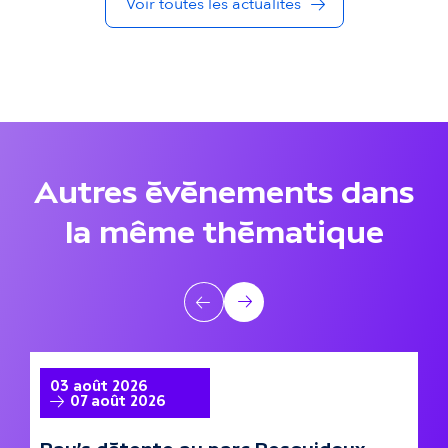
Voir toutes les actualités
d
a
n
s
l
Autres événements dans
a
la même thématique
m
ê
A
Précédent
Suivant
m
u
e
t
A la une
A
03 août 2026
0
07 août 2026
t
r