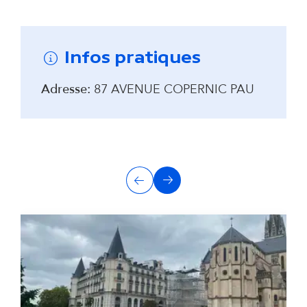
Remonter avant la carte interactive
Infos pratiques
Adresse:
87 AVENUE COPERNIC PAU
A
Précédent
Suivant
u
t
r
e