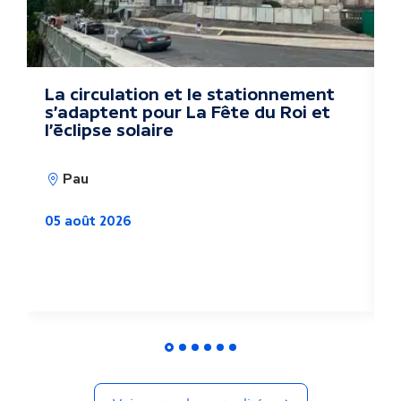
s
a
c
La circulation et le stationnement
D
s'adaptent pour La Fête du Roi et
k
t
l'éclipse solaire
u
Pau
a
05 août 2026
l
i
0
t
é
s