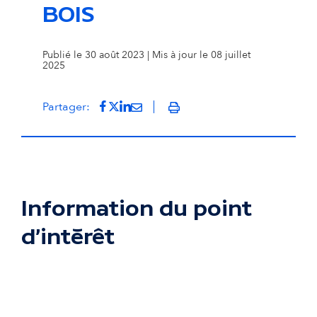
BOIS
Publié le 30 août 2023 | Mis à jour le 08 juillet
2025
Partager sur Facebook
(s'ouvre dans un nouvel onglet)
Partager sur Twitter
(s'ouvre dans un nouvel onglet)
Partager sur LinkedIn
(s'ouvre dans un nouvel onglet)
Partager par mail
(s'ouvre dans un nouvel onglet
Partager:
Imprimer
Information du point
d'intérêt
Passer la carte interactive