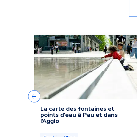
A
u
t
r
e
Précédent
La carte des fontaines et
s
points d'eau à Pau et dans
l'Agglo
a