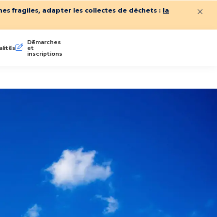
es fragiles, adapter les collectes de déchets :
la
Ferme
Démarches
lités
et
inscriptions