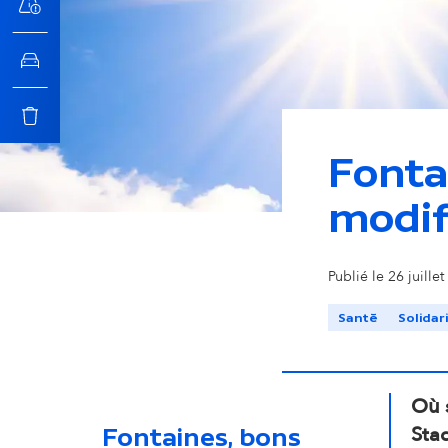
n
c
i
Fontai
p
modifi
a
Publié le 26 juillet
l
Santé
Solidar
Où s
Sta
Fontaines, bons