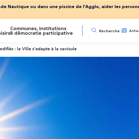
ade Nautique ou dans une piscine de l'Agglo, aider les personn
Communes, institutions
N
Actua
Recherche
isirs
& démocratie participative
a
difiés : la Ville s'adapte à la canicule
v
i
g
a
t