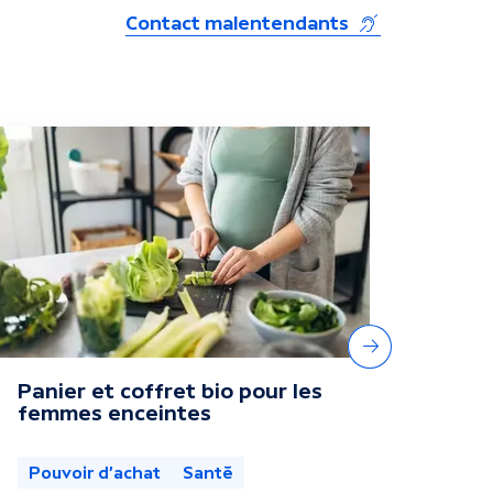
(s'ouvre dans u
Contact malentendants
Suivant
Panier et coffret bio pour les
femmes enceintes
Pouvoir d'achat
Santé