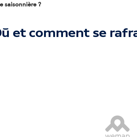
d
le saisonnière ?
a
ù et comment se rafra
i
r
e