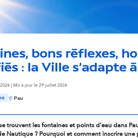
i
o
n
nes, bons réflexes, ho
s
és : la Ville s'adapte à
e
 2026 | Mis à jour le 29 juillet 2026
c
ité
Pau
o
n
e trouvent les fontaines et points d'eau dans Pau
de Nautique ? Pourquoi et comment inscrire une p