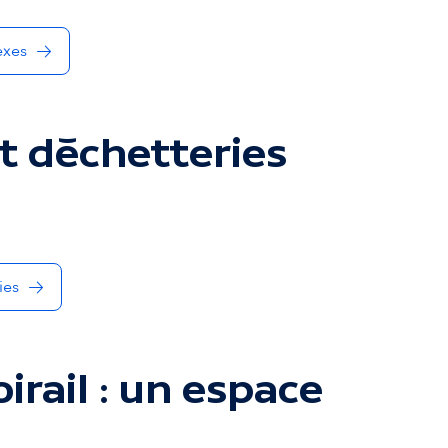
exes
t déchetteries
ies
rail : un espace