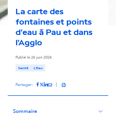
La carte des
fontaines et points
d'eau à Pau et dans
l'Agglo
Publié le 26 juin 2026
Santé
L'Eau
Partager sur Facebook
(s'ouvre dans un nouvel onglet)
Partager sur Twitter
(s'ouvre dans un nouvel onglet)
Partager sur LinkedIn
(s'ouvre dans un nouvel onglet)
Partager par mail
(s'ouvre dans un nouvel onglet
Partager:
Imprimer
Sommaire