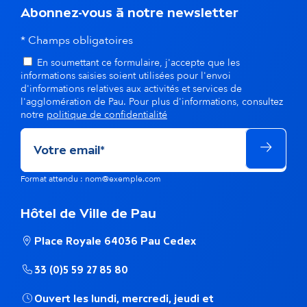
a
Abonnez-vous à notre newsletter
m
* Champs obligatoires
ê
En soumettant ce formulaire, j'accepte que les
informations saisies soient utilisées pour l'envoi
m
d'informations relatives aux activités et services de
l'agglomération de Pau. Pour plus d'informations, consultez
e
notre
politique de confidentialité
t
h
Format attendu : nom@exemple.com
é
Hôtel de Ville de Pau
m
Place Royale 64036 Pau Cedex
a
33 (0)5 59 27 85 80
t
Ouvert les lundi, mercredi, jeudi et