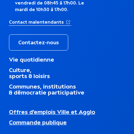
i
vendredi de 08h45 à 17h00. Le
mardi de 10h30 à 17h00.
q
u
(Ouverture dans un nouvel ong
Contact malentendants
e
Contactez-nous
M
Vie quotidienne
e
Culture,
n
sports & loisirs
u
d
Communes, institutions
u
& démocratie participative
p
i
e
N
Offres d’emplois Ville et Agglo
d
a
d
Commande publique
v
e
i
p