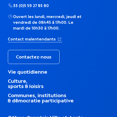
t
33 (0)5 59 27 85 80
h
Ouvert les lundi, mercredi, jeudi et
é
vendredi de 08h45 à 17h00. Le
mardi de 10h30 à 17h00.
m
(Ouverture dans un nouvel ong
Contact malentendants
a
t
Contactez-nous
i
M
Vie quotidienne
q
e
Culture,
n
u
sports & loisirs
u
d
Communes, institutions
e
u
& démocratie participative
p
i
e