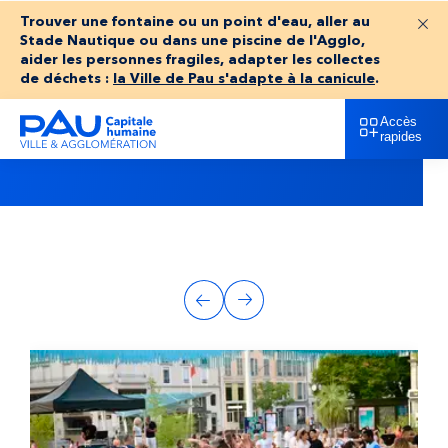
Trouver une fontaine ou un point d'eau, aller au
Fer
Stade Nautique ou dans une piscine de l'Agglo,
aider les personnes fragiles, adapter les collectes
de déchets :
la Ville de Pau s'adapte à la canicule
.
Accès
animations
rapides
Accueil
animations
A
Précédent
Suivant
u
t
r