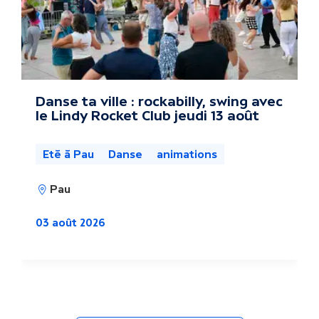
e
s
a
c
Danse ta ville : rockabilly, swing avec
le Lindy Rocket Club jeudi 13 août
t
u
Eté à Pau
Danse
animations
a
Pau
l
03 août 2026
i
t
é