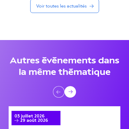
s
Voir toutes les actualités
d
a
n
s
Autres événements dans
l
la même thématique
a
m
A
ê
Précédent
Suivant
u
m
t
03 juillet 2026
0
e
Estiu a Ciutat
Mu
29 août 2026
r