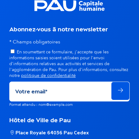
s
d
Abonnez-vous à notre newsletter
a
* Champs obligatoires
n
En soumettant ce formulaire, j'accepte que les
s
informations saisies soient utilisées pour l'envoi
d'informations relatives aux activités et services de
l
l'agglomération de Pau. Pour plus d'informations, consultez
notre
politique de confidentialité
a
m
ê
Format attendu : nom@exemple.com
m
Hôtel de Ville de Pau
e
Place Royale 64036 Pau Cedex