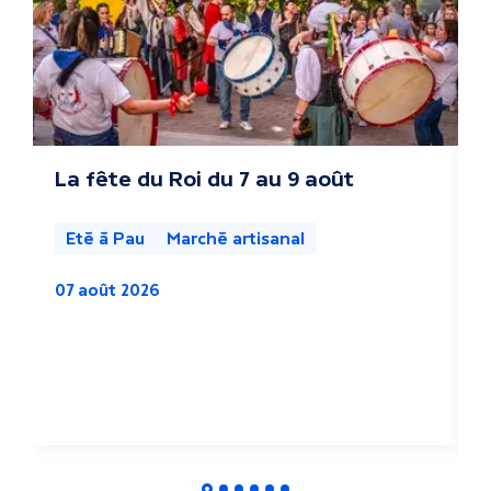
r
e
s
a
c
La fête du Roi du 7 au 9 août
L
s
t
l
Eté à Pau
Marché artisanal
u
07 août 2026
a
0
l
i
t
é