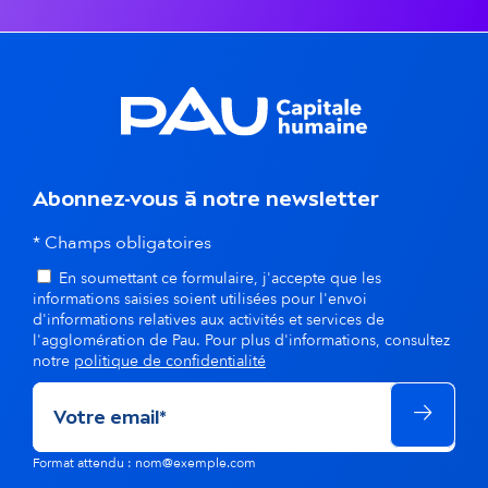
t
s
d
a
n
Abonnez-vous à notre newsletter
s
* Champs obligatoires
En soumettant ce formulaire, j'accepte que les
l
informations saisies soient utilisées pour l'envoi
d'informations relatives aux activités et services de
a
l'agglomération de Pau. Pour plus d'informations, consultez
notre
politique de confidentialité
m
ê
m
Format attendu : nom@exemple.com