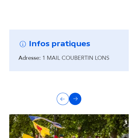
Remonter avant la carte interactive
Infos pratiques
Adresse:
1 MAIL COUBERTIN LONS
A
Précédent
Suivant
u
t