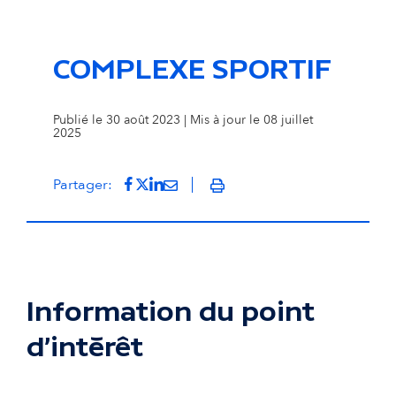
COMPLEXE SPORTIF
Publié le 30 août 2023 | Mis à jour le 08 juillet
2025
Partager sur Facebook
(s'ouvre dans un nouvel onglet)
Partager sur Twitter
(s'ouvre dans un nouvel onglet)
Partager sur LinkedIn
(s'ouvre dans un nouvel onglet)
Partager par mail
(s'ouvre dans un nouvel onglet
Partager:
Imprimer
Information du point
d'intérêt