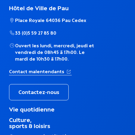
e
Hôtel de Ville de Pau
t
Place Royale 64036 Pau Cedex
h
33 (0)5 59 27 85 80
é
Ouvert les lundi, mercredi, jeudi et
m
vendredi de 08h45 à 17h00. Le
mardi de 10h30 à 17h00.
a
(Ouverture dans un nouvel ong
Contact malentendants
t
i
Contactez-nous
q
M
Vie quotidienne
u
e
Culture,
n
e
sports & loisirs
u
d