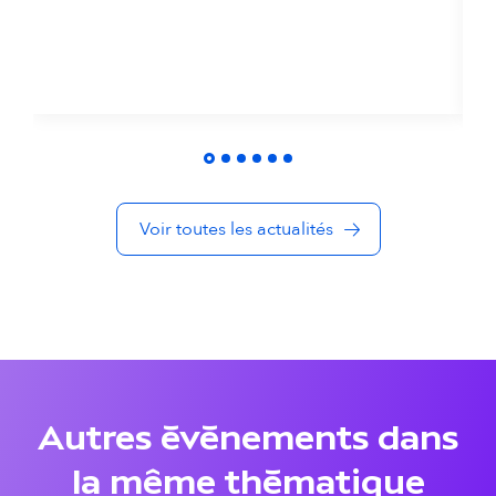
0
l
i
t
é
s
Voir toutes les actualités
d
a
n
s
l
Autres événements dans
a
la même thématique