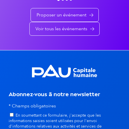
q
e
u
m
Proposer un événement
e
e
Voir tous les événements
n
t
s
d
a
n
Abonnez-vous à notre newsletter
s
* Champs obligatoires
En soumettant ce formulaire, j'accepte que les
l
informations saisies soient utilisées pour l'envoi
d'informations relatives aux activités et services de