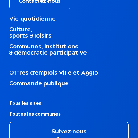
Contactez-nous
q
M
Vie quotidienne
u
e
Culture,
n
e
sports & loisirs
u
d
Communes, institutions
u
& démocratie participative
p
i
e
N
Offres d’emplois Ville et Agglo
d
a
d
Commande publique
v
e
i
p
g
a
a
A
Tous les sites
g
t
u
e
Toutes les communes
i
t
o
r
n
e
Suivez-nous
s
s