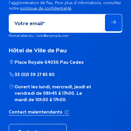
a
l'agglomération de Pau. Pour plus d'informations, consultez
notre
politique de confidentialité
m
ê
m
Format attendu : nom@exemple.com
e
Hôtel de Ville de Pau
t
Place Royale 64036 Pau Cedex
h
33 (0)5 59 27 85 80
é
Ouvert les lundi, mercredi, jeudi et
m
vendredi de 08h45 à 17h00. Le
mardi de 10h30 à 17h00.
a
(Ouverture dans un nouvel ong
Contact malentendants
t
i