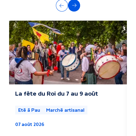
A
Précédent
Suivant
u
t
r
e
s
a
c
La fête du Roi du 7 au 9 août
L
s
t
l
Eté à Pau
Marché artisanal
u
07 août 2026
a