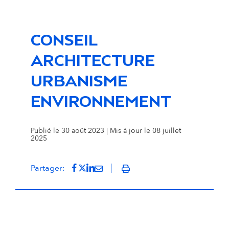
CONSEIL
ARCHITECTURE
URBANISME
ENVIRONNEMENT
Publié le 30 août 2023 | Mis à jour le 08 juillet
2025
Partager sur Facebook
(s'ouvre dans un nouvel onglet)
Partager sur Twitter
(s'ouvre dans un nouvel onglet)
Partager sur LinkedIn
(s'ouvre dans un nouvel onglet)
Partager par mail
(s'ouvre dans un nouvel onglet
Partager:
Imprimer