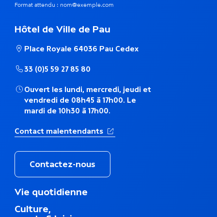
Format attendu : nom@exemple.com
Hôtel de Ville de Pau
Place Royale 64036 Pau Cedex
33 (0)5 59 27 85 80
Ouvert les lundi, mercredi, jeudi et
vendredi de 08h45 à 17h00. Le
mardi de 10h30 à 17h00.
(Ouverture dans un nouvel ong
Contact malentendants
Contactez-nous
M
Vie quotidienne
e
Culture,
n