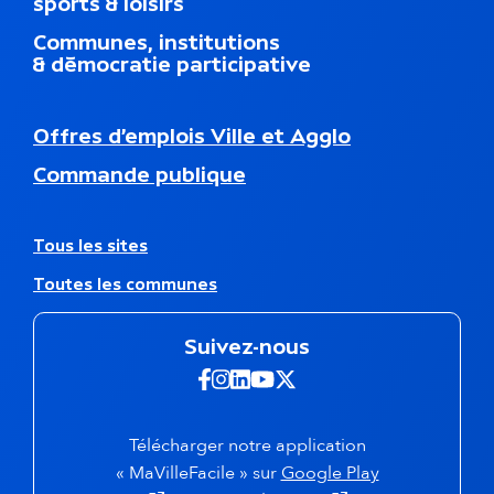
sports & loisirs
u
d
Communes, institutions
u
& démocratie participative
p
i
e
N
Offres d’emplois Ville et Agglo
d
a
d
Commande publique
v
e
i
p
g
a
a
A
Tous les sites
g
t
u
e
Toutes les communes
i
t
o
r
n
e
Suivez-nous
s
s
e
s
Suivez-nous sur Facebook -
Suivez-nous sur Instagra
Suivez-nous sur Linkedi
Suivez-nous sur Yout
Suivez-nous sur X 
c
i
o
t
n
e
Télécharger notre application
d
s
(s'ouvre dans 
« MaVilleFacile » sur
Google Play
a