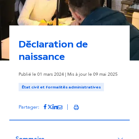
Déclaration de
naissance
Publié le 01 mars 2024 | Mis à jour le 09 mai 2025
État civil et formalités administratives
Partager sur Facebook
(s'ouvre dans un nouvel onglet)
Partager sur Twitter
(s'ouvre dans un nouvel onglet)
Partager sur LinkedIn
(s'ouvre dans un nouvel onglet)
Partager par mail
(s'ouvre dans un nouvel onglet
Partager:
Imprimer
Sommaire