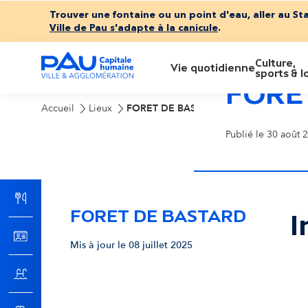
Trouver une fontaine ou un point d'eau, aller au St
Ville de Pau s'adapte à la canicule
.
Culture,
M
Vie quotidienne
sports & lo
FORE
e
Accueil
Lieux
FORET DE BASTARD
Publié le 30 août 2
n
u
FORET DE BASTARD
p
I
Mis à jour le 08 juillet 2025
r
Pas
i