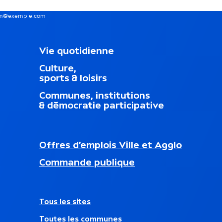
nom@exemple.com
M
Vie quotidienne
e
Culture,
n
sports & loisirs
u
d
Communes, institutions
u
& démocratie participative
p
i
e
d
N
Offres d’emplois Ville et Agglo
d
a
nouvel onglet)
e
Commande publique
v
p
i
a
g
g
a
e
A
Tous les sites
t
u
i
Toutes les communes
t