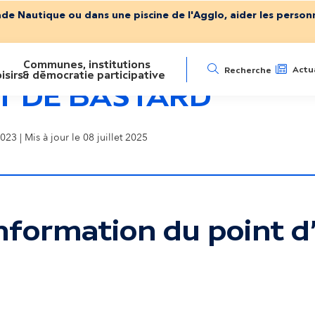
ade Nautique ou dans une piscine de l'Agglo, aider les personn
Communes, institutions
N
Actua
Recherche
isirs
& démocratie participative
T DE BASTARD
a
023 | Mis à jour le 08 juillet 2025
v
i
g
nformation du point d'
a
ser la carte interactive
t