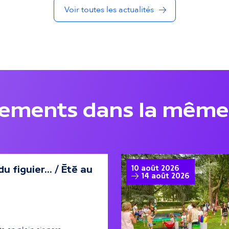
Voir toutes les actualités
nements dans la même
u figuier... / Été au
10 août 2026
14 août 2026