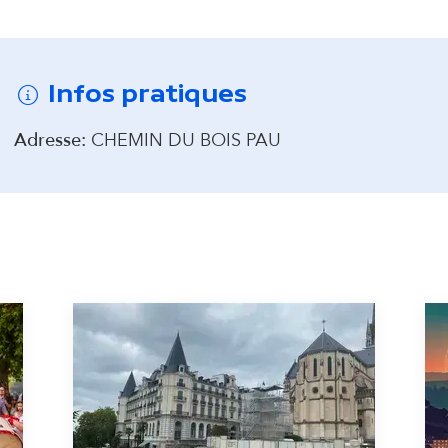
d
onter avant la carte interactive
a
Infos pratiques
i
Adresse:
CHEMIN DU BOIS PAU
r
e