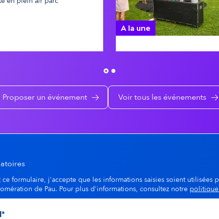
te en plein air parc
A la une
Pau's détente au Parc Ri
Proposer un événement
Voir tous les événements
atoires
ce formulaire, j'accepte que les informations saisies soient utilisées p
lomération de Pau. Pour plus d'informations, consultez notre
politique