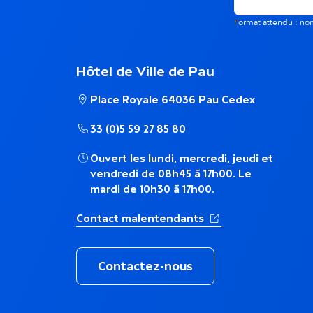
é
Format attendu : 
e
m
n
Hôtel de Ville de Pau
a
Place Royale 64036 Pau Cedex
t
t
33 (0)5 59 27 85 80
s
i
Ouvert les lundi, mercredi, jeudi et
vendredi de 08h45 à 17h00. Le
d
mardi de 10h30 à 17h00.
q
a
(Ouverture dans un 
Contact malentendants
u
n
Contactez-nous
e
s