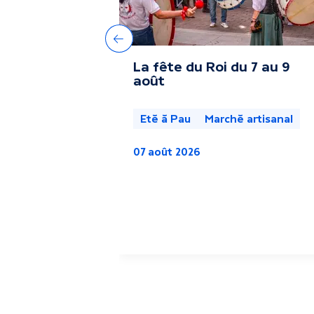
r
e
Précédent
La fête du Roi du 7 au 9
s
août
a
Eté à Pau
Marché artisanal
c
07 août 2026
t
u
a
l