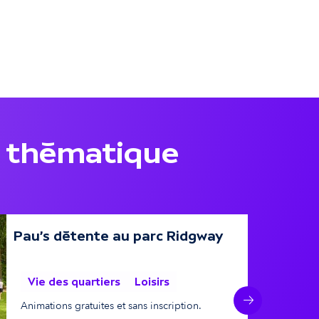
 thématique
Pau's détente au parc Ridgway
11 août
Vie des quartiers
Loisirs
Animations gratuites et sans inscription.
Suivant