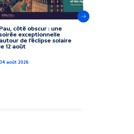
Suivant
Pau, côté obscur : une
Le festival
soirée exceptionnelle
Vacances" 
autour de l’éclipse solaire
terroir du
le 12 août
Parc Bea
04 août 2026
Culture
Agriculture
Pau
03 août 2026