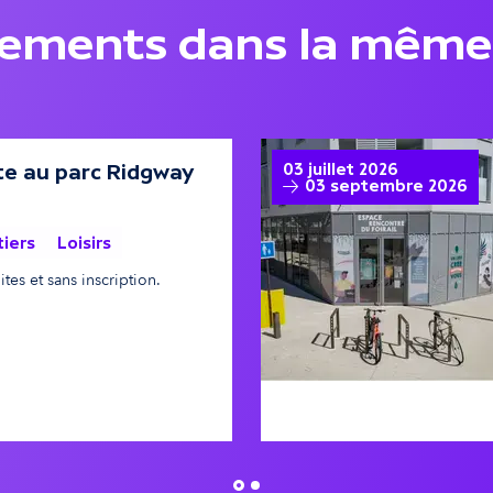
nements dans la même
te au parc Ridgway
03 juillet 2026
03 septembre 2026
tiers
Loisirs
tes et sans inscription.
chel DUCASSE