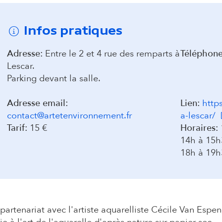
d
Infos pratiques
a
Adresse:
Entre le 2 et 4 rue des remparts à
Téléphone
i
Lescar.
Parking devant la salle.
r
Adresse email:
Lien:
https
e
(
contact@artetenvironnement.fr
a-lescar/
Tarif:
15 €
Horaires:
14h à 15h
18h à 19h
partenariat avec l'artiste aquarelliste Cécile Van Espe