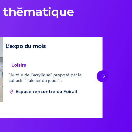
 thématique
L'expo du mois
18 aoû
21 a
Loisirs
"Autour de l'acrylique" proposé par le
Suivant
collectif "l'atelier du jeudi" .
Espace rencontre du Foirail