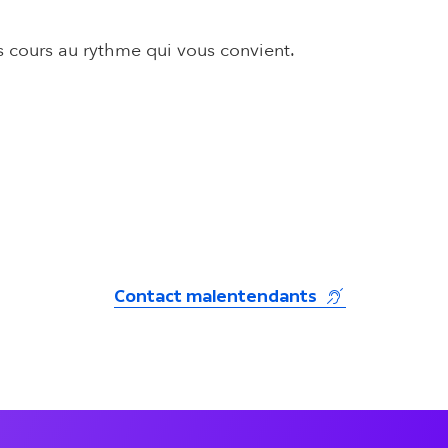
es cours au rythme qui vous convient.
(s'ouvre dans u
Contact malentendants