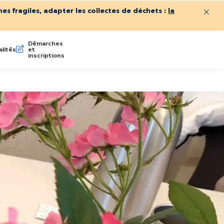
es fragiles, adapter les collectes de déchets :
la
Ferme
Démarches
lités
et
inscriptions