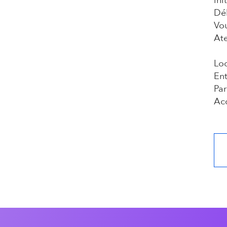
ini
Dé
Vou
Ate
Loc
Ent
Par
Acc