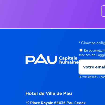
v
é
n
* Champs oblig
e
En soumettant 
services de l'agg
m
e
Format attendu : 
n
Hôtel de Ville de Pau
t
Place Royale 64036 Pau Cedex