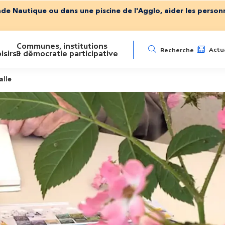
ade Nautique ou dans une piscine de l'Agglo, aider les personn
Communes, institutions
N
Actua
Recherche
isirs
& démocratie participative
a
alle
v
i
g
a
t