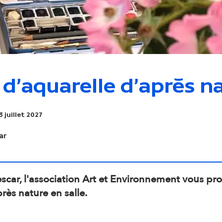
i
o
n
 d'aquarelle d'après na
s
3 juillet 2027
e
ar
c
o
escar, l'association Art et Environnement vous pr
rès nature en salle.
n