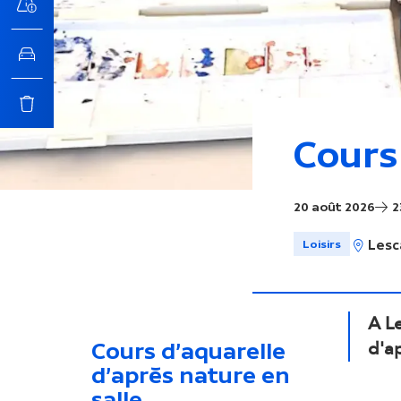
n
c
i
Cours
p
20 août 2026
2
a
Loisirs
Lesc
l
A L
d'ap
Cours d'aquarelle
d'après nature en
salle