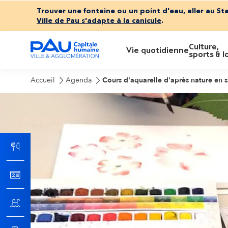
Trouver une fontaine ou un point d'eau, aller au St
Ville de Pau s'adapte à la canicule
.
Culture,
M
Vie quotidienne
sports & lo
e
Accueil
Agenda
Cours d'aquarelle d'après nature en s
n
u
p
r
i