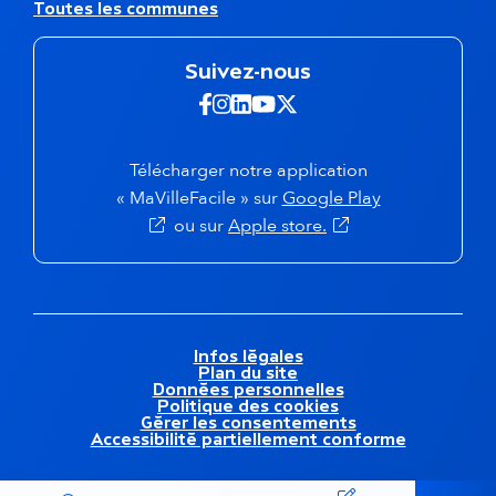
Toutes les communes
i
t
o
r
n
e
Suivez-nous
s
s
e
s
Suivez-nous sur Facebook -
Suivez-nous sur Instagra
Suivez-nous sur Linkedi
Suivez-nous sur Yout
Suivez-nous sur X 
c
i
o
t
n
e
Télécharger notre application
d
s
« MaVilleFacile » sur
Google Play
a
ou sur
Apple store.
i
r
e
f
o
o
M
Infos légales
t
Plan du site
e
e
Données personnelles
n
Politique des cookies
r
t
Gérer les consentements
Accessibilité partiellement conforme
i
o
n