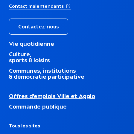
(Ouverture dans un nouvel ong
Contact malentendants
Contactez-nous
M
Vie quotidienne
e
Culture,
n
sports & loisirs
u
d
Communes, institutions
u
& démocratie participative
p
i
e
N
Offres d’emplois Ville et Agglo
d
a
d
Commande publique
v
e
i
p
g
a
a
A
Tous les sites
g
t
u
e