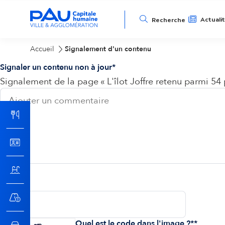
N
Actuali
Recherche
a
Accueil
Signalement d'un contenu
Signaler un contenu non à jour
v
Signalement de la page « L'îlot Joffre retenu parmi 54 p
i
g
a
t
Email
i
Quel est le code dans l'image ?*