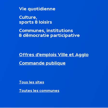
M
Vie quotidienne
e
Culture,
n
sports & loisirs
u
d
Communes, institutions
u
& démocratie participative
p
i
e
d
N
Offres d’emplois Ville et Agglo
d
a
nouvel onglet)
e
Commande publique
v
p
i
a
g
g
a
e
A
Tous les sites
t
u
i
Toutes les communes
t
o
r
n
e
s
s
e