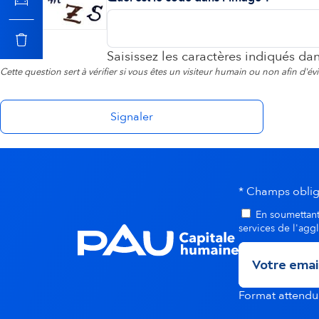
o
n
Saisissez les caractères indiqués da
Cette question sert à vérifier si vous êtes un visiteur humain ou non afin d'é
s
e
c
* Champs oblig
o
En soumettant 
services de l'agg
n
d
Format attend