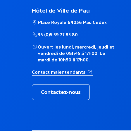
a
Hôtel de Ville de Pau
i
Place Royale 64036 Pau Cedex
r
33 (0)5 59 27 85 80
Ouvert les lundi, mercredi, jeudi et
e
vendredi de 08h45 à 17h00. Le
mardi de 10h30 à 17h00.
(Ouverture dans un 
Contact malentendants
Contactez-nous