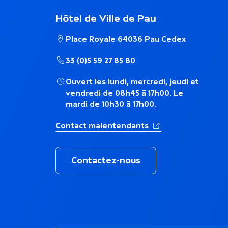
a
Hôtel de Ville de Pau
i
Place Royale 64036 Pau Cedex
r
33 (0)5 59 27 85 80
Ouvert les lundi, mercredi, jeudi et
e
vendredi de 08h45 à 17h00. Le
mardi de 10h30 à 17h00.
(Ouverture dans un 
Contact malentendants
Contactez-nous