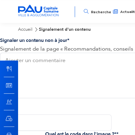
N
Actuali
Recherche
a
Accueil
Signalement d'un contenu
Signaler un contenu non à jour
v
Signalement de la page « Recommandations, conseils e
i
g
a
t
Email
i
Quel est le code dans l'image ?*