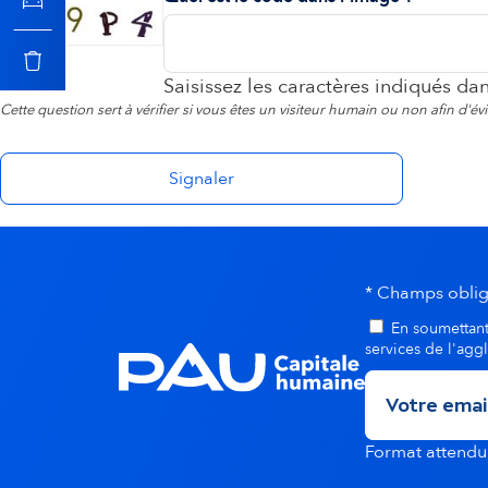
o
n
Saisissez les caractères indiqués da
Cette question sert à vérifier si vous êtes un visiteur humain ou non afin d'é
s
e
c
* Champs oblig
o
En soumettant 
services de l'agg
n
d
Format attend