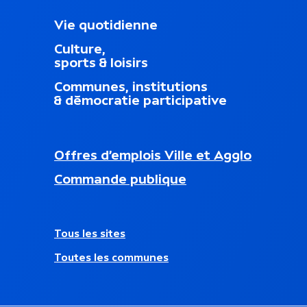
M
Vie quotidienne
e
Culture,
n
sports & loisirs
u
d
Communes, institutions
u
& démocratie participative
p
i
e
d
N
Offres d’emplois Ville et Agglo
d
a
nouvel onglet)
e
Commande publique
v
p
i
a
g
g
a
e
A
Tous les sites
t
u
i
Toutes les communes
t
o
r
n
e
s
s
e