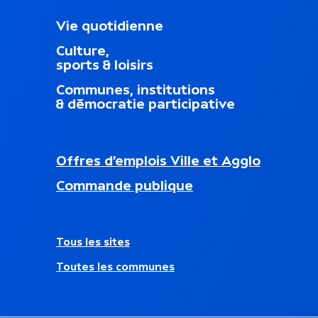
M
Vie quotidienne
e
Culture,
n
sports & loisirs
u
d
Communes, institutions
u
& démocratie participative
p
i
e
d
N
Offres d’emplois Ville et Agglo
d
a
nouvel onglet)
e
Commande publique
v
p
i
a
g
g
a
e
A
Tous les sites
t
u
i
Toutes les communes
t
o
r
n
e
s
s
e