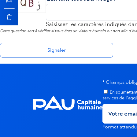
o
n
Saisissez les caractères indiqués da
Cette question sert à vérifier si vous êtes un visiteur humain ou non afin d'é
s
e
c
* Champs oblig
o
En soumettant 
services de l'agg
n
d
Format attend