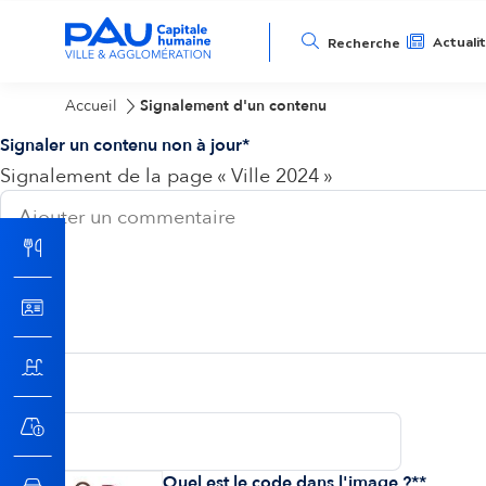
N
Actuali
Recherche
a
Accueil
Signalement d'un contenu
Signaler un contenu non à jour
v
Signalement de la page « Ville 2024 »
i
g
a
t
Email
i
Quel est le code dans l'image ?*