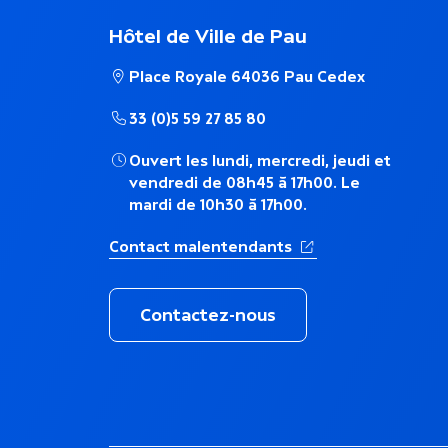
a
Hôtel de Ville de Pau
i
Place Royale 64036 Pau Cedex
r
33 (0)5 59 27 85 80
Ouvert les lundi, mercredi, jeudi et
e
vendredi de 08h45 à 17h00. Le
mardi de 10h30 à 17h00.
(Ouverture dans un 
Contact malentendants
Contactez-nous