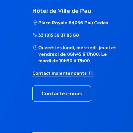
a
Hôtel de Ville de Pau
i
Place Royale 64036 Pau Cedex
r
33 (0)5 59 27 85 80
Ouvert les lundi, mercredi, jeudi et
e
vendredi de 08h45 à 17h00. Le
mardi de 10h30 à 17h00.
(Ouverture dans un 
Contact malentendants
Contactez-nous