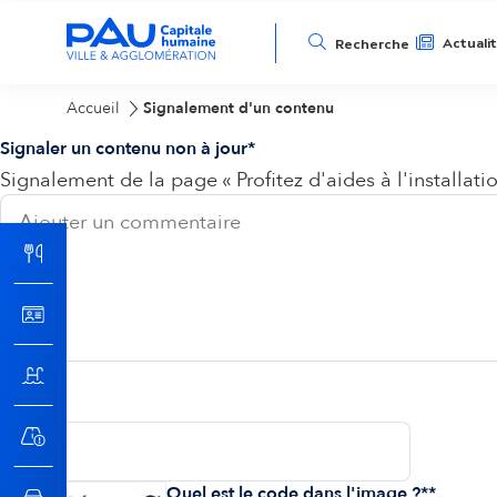
N
Actuali
Recherche
a
Accueil
Signalement d'un contenu
Signaler un contenu non à jour
v
Signalement de la page « Profitez d'aides à l'installa
i
g
a
t
Email
i
Quel est le code dans l'image ?*