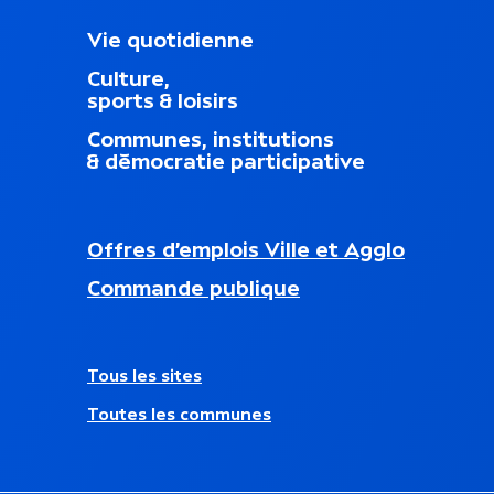
M
Vie quotidienne
e
Culture,
n
sports & loisirs
u
d
Communes, institutions
u
& démocratie participative
p
i
e
d
N
Offres d’emplois Ville et Agglo
d
a
nouvel onglet)
e
Commande publique
v
p
i
a
g
g
a
e
A
Tous les sites
t
u
i
Toutes les communes
t
o
r
n
e
s
s
e