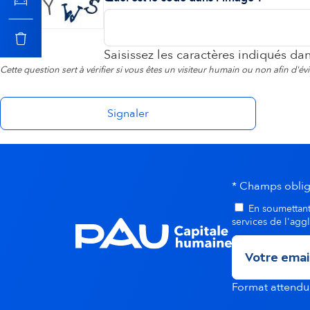
o
n
Saisissez les caractères indiqués da
Cette question sert à vérifier si vous êtes un visiteur humain ou non afin d'é
s
e
c
* Champs oblig
o
En soumettant 
services de l'agg
n
d
Format attend