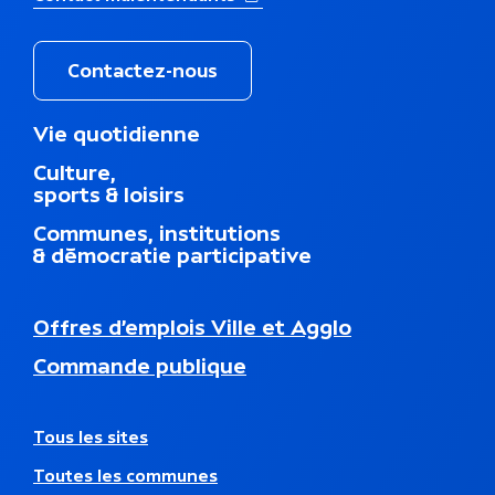
Contactez-nous
M
Vie quotidienne
e
Culture,
n
sports & loisirs
u
d
Communes, institutions
u
& démocratie participative
p
i
e
N
Offres d’emplois Ville et Agglo
d
a
d
Commande publique
v
e
i
p
g
a
a
A
Tous les sites
g
t
u
e
Toutes les communes
i
t