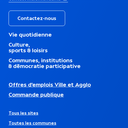
Contactez-nous
M
Vie quotidienne
e
Culture,
n
sports & loisirs
u
d
Communes, institutions
u
& démocratie participative
p
i
e
N
Offres d’emplois Ville et Agglo
d
a
d
Commande publique
v
e
i
p
g
a
a
A
Tous les sites
g
t
u
e
Toutes les communes
i
t