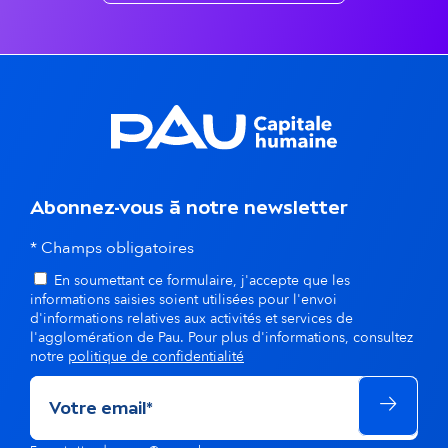
n
t
s
d
a
n
Abonnez-vous à notre newsletter
s
* Champs obligatoires
En soumettant ce formulaire, j'accepte que les
l
informations saisies soient utilisées pour l'envoi
d'informations relatives aux activités et services de
a
l'agglomération de Pau. Pour plus d'informations, consultez
notre
politique de confidentialité
m
ê