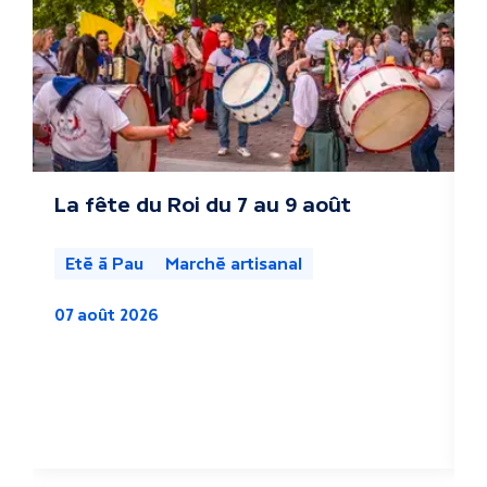
r
e
s
a
c
La fête du Roi du 7 au 9 août
L
s
t
l
Eté à Pau
Marché artisanal
u
07 août 2026
a
0
l
i
t