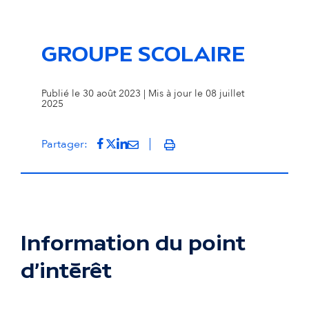
GROUPE SCOLAIRE
Publié le 30 août 2023 | Mis à jour le 08 juillet
2025
Partager sur Facebook
(s'ouvre dans un nouvel onglet)
Partager sur Twitter
(s'ouvre dans un nouvel onglet)
Partager sur LinkedIn
(s'ouvre dans un nouvel onglet)
Partager par mail
(s'ouvre dans un nouvel onglet
Partager:
Imprimer
Information du point
d'intérêt