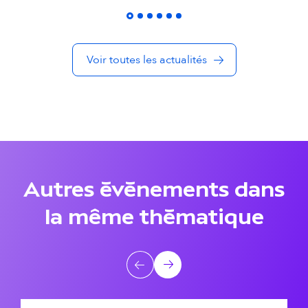
é
s
Voir toutes les actualités
d
a
n
s
l
Autres événements dans
a
la même thématique
m
ê
A
Précédent
Suivant
m
u