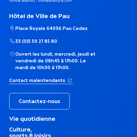
m
Format attendu : nom@exemple.com
e
Hôtel de Ville de Pau
t
Place Royale 64036 Pau Cedex
h
33 (0)5 59 27 85 80
é
Ouvert les lundi, mercredi, jeudi et
m
vendredi de 08h45 à 17h00. Le
mardi de 10h30 à 17h00.
a
(Ouverture dans un nouvel ong
Contact malentendants
t
i
Contactez-nous
q
M
Vie quotidienne
u
e
Culture,
n
e
sports & loisirs