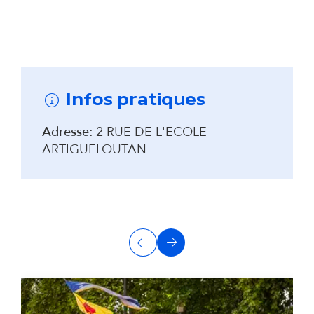
Remonter avant la carte interactive
Infos pratiques
Adresse:
2 RUE DE L'ECOLE
ARTIGUELOUTAN
A
Précédent
Suivant
u
t