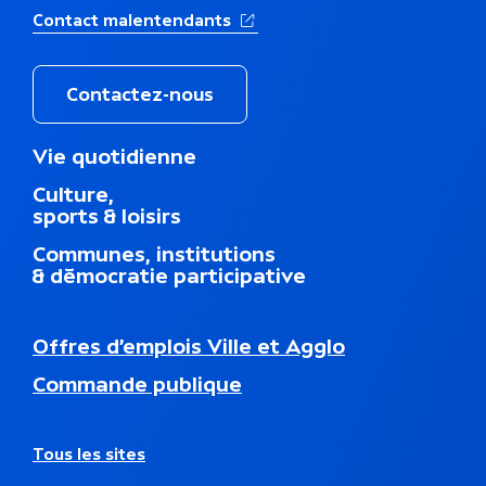
(Ouverture dans un nouvel ong
Contact malentendants
Contactez-nous
M
Vie quotidienne
e
Culture,
n
sports & loisirs
u
d
Communes, institutions
u
& démocratie participative
p
i
e
N
Offres d’emplois Ville et Agglo
d
a
d
Commande publique
v
e
i
p
g
a
a
A
Tous les sites
g
t
u
e