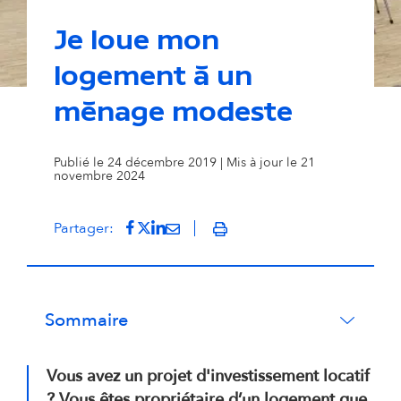
Je loue mon
logement à un
ménage modeste
Publié le 24 décembre 2019 | Mis à jour le 21
novembre 2024
Partager sur Facebook
(s'ouvre dans un nouvel onglet)
Partager sur Twitter
(s'ouvre dans un nouvel onglet)
Partager sur LinkedIn
(s'ouvre dans un nouvel onglet)
Partager par mail
(s'ouvre dans un nouvel onglet
Partager:
Imprimer
Sommaire
Vous avez un projet d'investissement locatif
? Vous êtes propriétaire d’un logement que