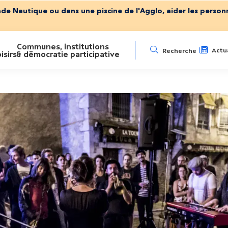
ade Nautique ou dans une piscine de l'Agglo, aider les personn
Communes, institutions
N
Actua
Recherche
isirs
& démocratie participative
a
v
i
g
a
t