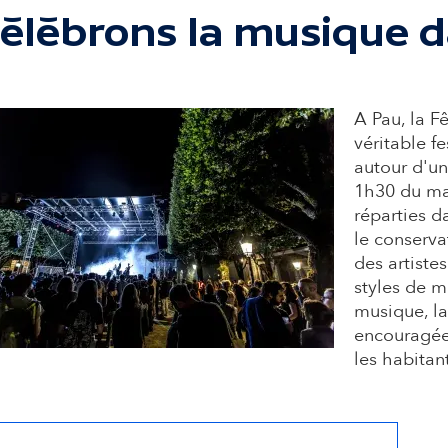
d
élébrons la musique d
a
i
A Pau, la 
véritable f
autour d'u
r
1h30 du ma
réparties da
e
le conservat
des artiste
styles de m
musique, la
encouragée a
'
les habitan