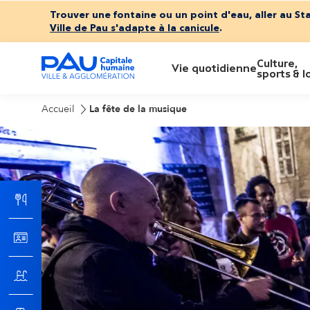
Trouver une fontaine ou un point d'eau, aller au St
Ville de Pau s'adapte à la canicule
.
Culture,
M
Vie quotidienne
sports & lo
e
Accueil
La fête de la musique
n
u
p
r
i