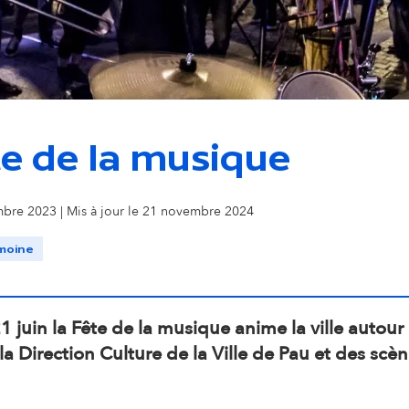
i
o
n
te de la musique
s
mbre 2023 | Mis à jour le 21 novembre 2024
e
imoine
c
o
21 juin la Fête de la musique anime la ville aut
la Direction Culture de la Ville de Pau et des scè
n