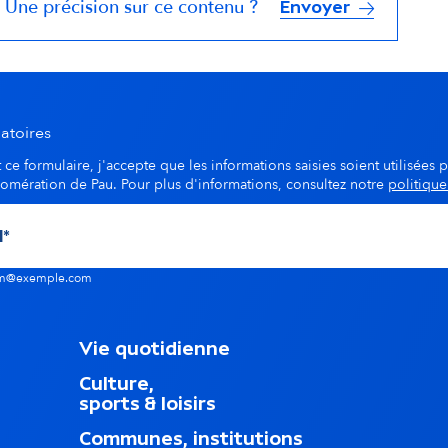
Une précision sur ce contenu ?
Envoyer
atoires
ce formulaire, j'accepte que les informations saisies soient utilisées p
lomération de Pau. Pour plus d'informations, consultez notre
politique
nom@exemple.com
M
Vie quotidienne
e
Culture,
n
sports & loisirs
u
d
Communes, institutions