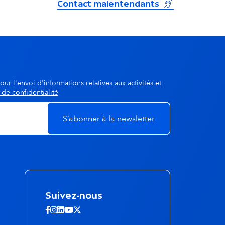
(s'ouvre dans u
Contact malentendants
our l'envoi d'informations relatives aux activités et
 de confidentialité
Suivez-nous
Suivez-nous sur Facebook - ouvertur
Suivez-nous sur Instagram - ouvert
Suivez-nous sur Linkedin - ouvert
Suivez-nous sur Youtube - ouve
Suivez-nous sur X - ouverture