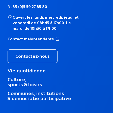
m
33 (0)5 59 27 85 80
a
Ouvert les lundi, mercredi, jeudi et
t
vendredi de 08h45 à 17h00. Le
mardi de 10h30 à 17h00.
i
q
(Ouverture dans un nouvel ong
Contact malentendants
u
Contactez-nous
e
M
Vie quotidienne
e
Culture,
n
sports & loisirs
u
d
Communes, institutions
u
& démocratie participative
p
i
e