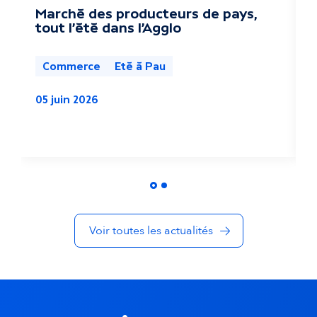
c
Marché des producteurs de pays,
L
tout l'été dans l'Agglo
c
t
u
Commerce
Eté à Pau
a
05 juin 2026
l
0
i
t
é
Voir toutes les actualités
s
d
a