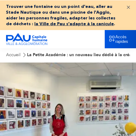
Trouver une fontaine ou un point d'eau, aller au
Fer
Stade Nautique ou dans une piscine de l'Agglo,
aider les personnes fragiles, adapter les collectes
de déchets :
la Ville de Pau s'adapte à la canicule
.
Accès
rapides
Accueil
La Petite Académie : un nouveau lieu dédié à la créativ