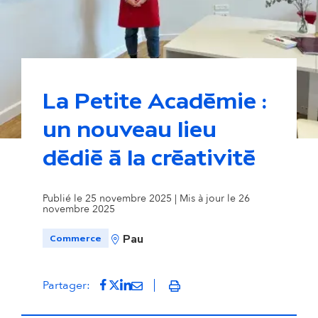
La Petite Académie :
un nouveau lieu
dédié à la créativité
Publié le 25 novembre 2025 | Mis à jour le 26
novembre 2025
Commerce
Pau
Partager sur Facebook
(s'ouvre dans un nouvel onglet)
Partager sur Twitter
(s'ouvre dans un nouvel onglet)
Partager sur LinkedIn
(s'ouvre dans un nouvel onglet)
Partager par mail
(s'ouvre dans un nouvel onglet
Partager:
Imprimer