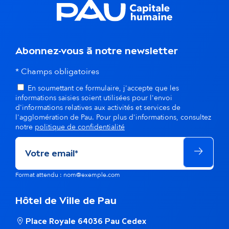
n
s
l
Abonnez-vous à notre newsletter
a
* Champs obligatoires
m
En soumettant ce formulaire, j'accepte que les
informations saisies soient utilisées pour l'envoi
ê
d'informations relatives aux activités et services de
l'agglomération de Pau. Pour plus d'informations, consultez
m
notre
politique de confidentialité
e
t
Format attendu : nom@exemple.com
h
Hôtel de Ville de Pau
é
Place Royale 64036 Pau Cedex