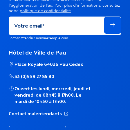
l
l'agglomération de Pau. Pour plus d'informations, consultez
notre
politique de confidentialité
a
m
ê
Format attendu : nom@exemple.com
m
Hôtel de Ville de Pau
e
Place Royale 64036 Pau Cedex
t
33 (0)5 59 27 85 80
h
Ouvert les lundi, mercredi, jeudi et
é
vendredi de 08h45 à 17h00. Le
mardi de 10h30 à 17h00.
m
(Ouverture dans un nouvel ong
Contact malentendants
a