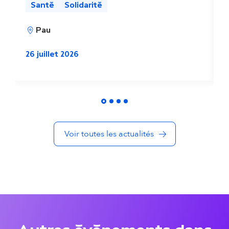
Santé
Solidarité
a
2
Pau
l
i
26 juillet 2026
t
é
s
Voir toutes les actualités
d
a
n
s
l