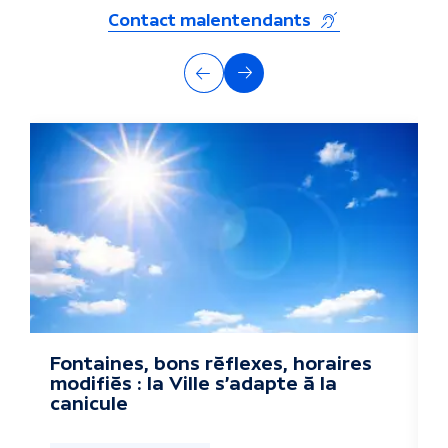
(s'ouvre dans un
Contact malentendants
A
Précédent
Suivant
u
t
r
e
s
a
c
Fontaines, bons réflexes, horaires
L
modifiés : la Ville s'adapte à la
d
t
canicule
u