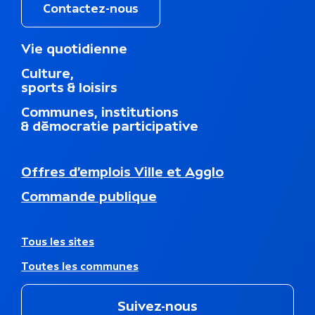
t
Contactez-nous
i
M
Vie quotidienne
q
e
Culture,
n
u
sports & loisirs
u
d
Communes, institutions
e
u
& démocratie participative
p
i
e
N
Offres d’emplois Ville et Agglo
d
a
d
Commande publique
v
e
i
p
g
a
a
A
Tous les sites
g
t
u
e
Toutes les communes
i
t
o
r
n
e
Suivez-nous
s
s