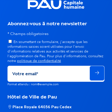
d
a
Abonnez-vous à notre newsletter
n
* Champs obligatoires
s
En soumettant ce formulaire, j'accepte que les
l
informations saisies soient utilisées pour l'envoi
d'informations relatives aux activités et services de
a
l'agglomération de Pau. Pour plus d'informations, consultez
notre
politique de confidentialité
m
ê
Format attendu : nom@exemple.com
m
e
Hôtel de Ville de Pau
t
Place Royale 64036 Pau Cedex