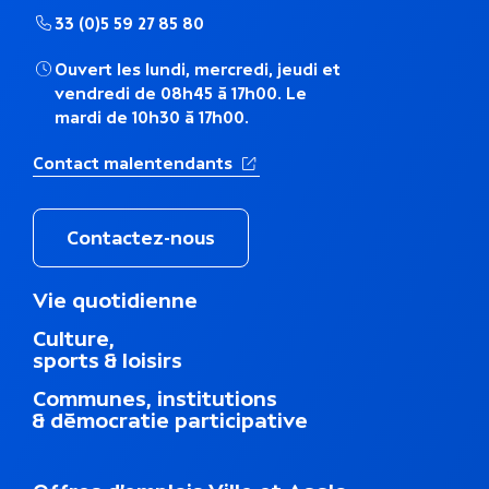
h
33 (0)5 59 27 85 80
é
Ouvert les lundi, mercredi, jeudi et
vendredi de 08h45 à 17h00. Le
m
mardi de 10h30 à 17h00.
a
(Ouverture dans un nouvel ong
Contact malentendants
t
i
Contactez-nous
q
M
Vie quotidienne
e
u
Culture,
n
sports & loisirs
u
e
d
Communes, institutions
u
& démocratie participative
p
i
e