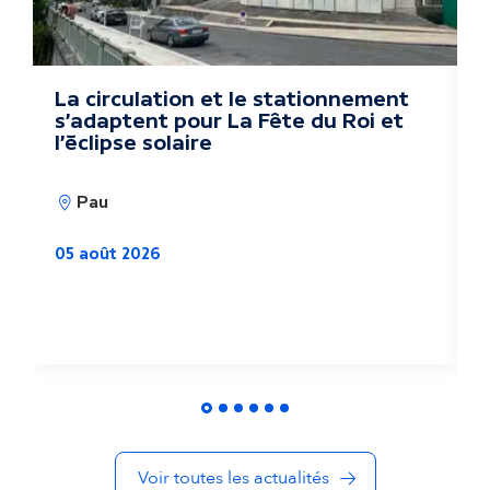
s
a
c
La circulation et le stationnement
D
s'adaptent pour La Fête du Roi et
k
t
l'éclipse solaire
u
Pau
a
05 août 2026
l
i
0
t
é
s
Voir toutes les actualités