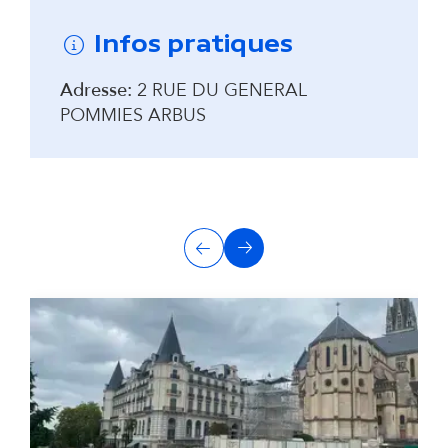
Infos pratiques
Adresse:
2 RUE DU GENERAL
POMMIES ARBUS
A
Précédent
Suivant
u
t
r
e