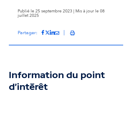
Publié le 25 septembre 2023 | Mis à jour le 08
juillet 2025
Partager sur Facebook
(s'ouvre dans un nouvel onglet)
Partager sur Twitter
(s'ouvre dans un nouvel onglet)
Partager sur LinkedIn
(s'ouvre dans un nouvel onglet)
Partager par mail
(s'ouvre dans un nouvel onglet
Partager:
Imprimer
Information du point
d'intérêt
Passer la carte interactive