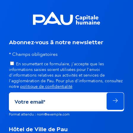
a
n
s
l
Abonnez-vous à notre newsletter
a
* Champs obligatoires
m
En soumettant ce formulaire, j'accepte que les
informations saisies soient utilisées pour l'envoi
ê
d'informations relatives aux activités et services de
l'agglomération de Pau. Pour plus d'informations, consultez
notre
politique de confidentialité
m
e
t
Format attendu : nom@exemple.com
h
Hôtel de Ville de Pau