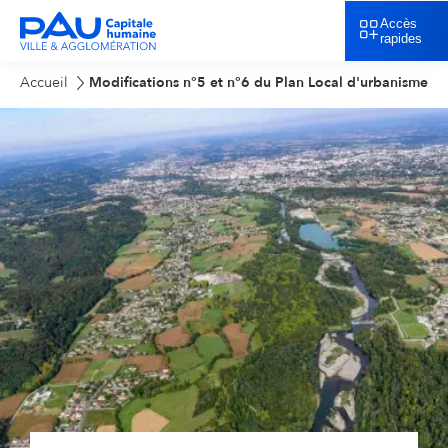
Accès
rapides
Accueil
Modifications n°5 et n°6 du Plan Local d'urbanisme i