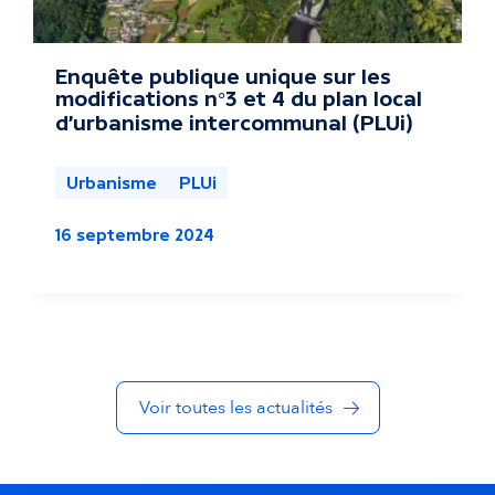
a
c
Enquête publique unique sur les
modifications n°3 et 4 du plan local
t
d’urbanisme intercommunal (PLUi)
u
Urbanisme
PLUi
a
16 septembre 2024
l
i
t
é
Voir toutes les actualités
s
d