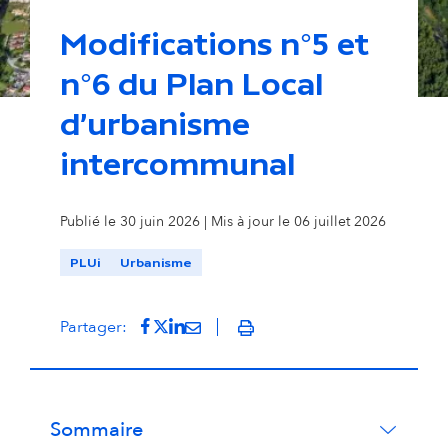
Modifications n°5 et
n°6 du Plan Local
d'urbanisme
intercommunal
Publié le 30 juin 2026 | Mis à jour le 06 juillet 2026
PLUi
Urbanisme
Partager sur Facebook
(s'ouvre dans un nouvel onglet)
Partager sur Twitter
(s'ouvre dans un nouvel onglet)
Partager sur LinkedIn
(s'ouvre dans un nouvel onglet)
Partager par mail
(s'ouvre dans un nouvel onglet
Partager:
Imprimer
Sommaire