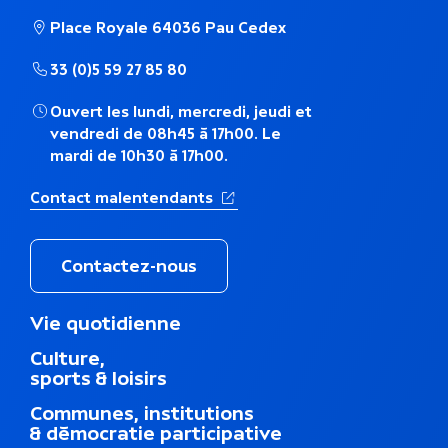
é
Place Royale 64036 Pau Cedex
m
33 (0)5 59 27 85 80
a
Ouvert les lundi, mercredi, jeudi et
t
vendredi de 08h45 à 17h00. Le
mardi de 10h30 à 17h00.
i
(Ouverture dans un nouvel ong
Contact malentendants
q
u
Contactez-nous
e
M
Vie quotidienne
e
Culture,
n
sports & loisirs
u
d
Communes, institutions
u
& démocratie participative
p