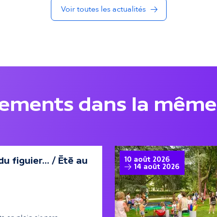
Voir toutes les actualités
nements dans la même
u figuier... / Été au
10 août 2026
14 août 2026