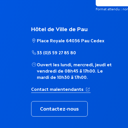
é
Format attendu : 
e
m
n
Hôtel de Ville de Pau
a
Place Royale 64036 Pau Cedex
t
t
33 (0)5 59 27 85 80
s
i
Ouvert les lundi, mercredi, jeudi et
vendredi de 08h45 à 17h00. Le
d
mardi de 10h30 à 17h00.
q
a
(Ouverture dans un 
Contact malentendants
u
n
Contactez-nous
e
s