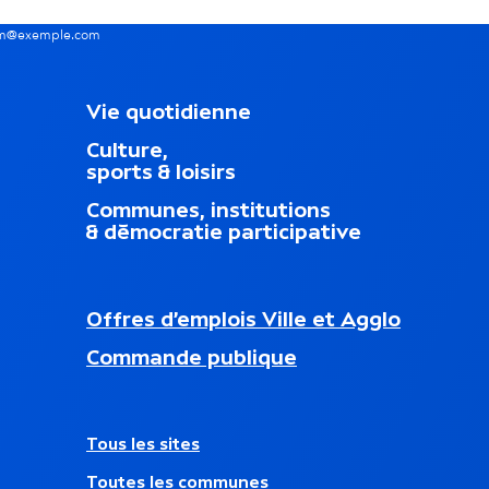
nom@exemple.com
M
Vie quotidienne
e
Culture,
n
sports & loisirs
u
d
Communes, institutions
u
& démocratie participative
p
i
e
d
N
Offres d’emplois Ville et Agglo
d
a
nouvel onglet)
e
Commande publique
v
p
i
a
g
g
a
e
A
Tous les sites
t
u
i
Toutes les communes
t