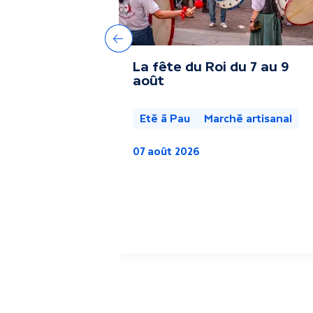
r
e
Précédent
La fête du Roi du 7 au 9
s
août
a
Eté à Pau
Marché artisanal
c
07 août 2026
t
u
a
l