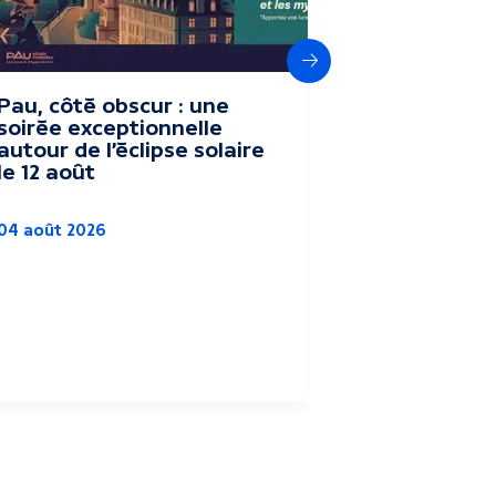
Suivant
Pau, côté obscur : une
Le festival
soirée exceptionnelle
Vacances" 
autour de l’éclipse solaire
terroir du
le 12 août
Parc Bea
04 août 2026
Culture
Agriculture
Pau
03 août 2026