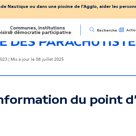
ade Nautique ou dans une piscine de l'Agglo, aider les personn
Communes, institutions
N
Actua
Recherche
isirs
& démocratie participative
E DES PARACHUTISTE
a
023 | Mis à jour le 08 juillet 2025
v
i
g
nformation du point d'
a
ser la carte interactive
t