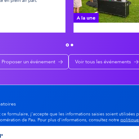
te en plein air parc
A la une
Pau's détente au Parc Ri
Proposer un événement
Voir tous les événements
atoires
ce formulaire, j'accepte que les informations saisies soient utilisées p
lomération de Pau. Pour plus d'informations, consultez notre
politique