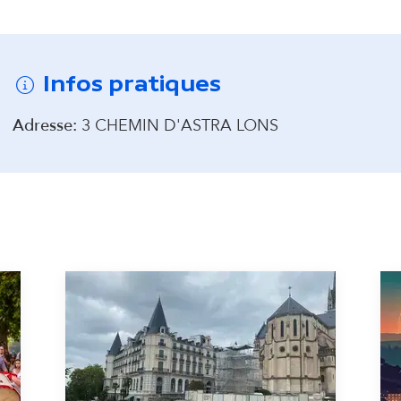
d
onter avant la carte interactive
a
Infos pratiques
i
Adresse:
3 CHEMIN D'ASTRA LONS
r
e