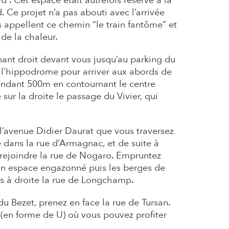
”. Cet espace était autrefois réservé à la
. Ce projet n’a pas abouti avec l’arrivée
 appellent ce chemin “le train fantôme” et
de la chaleur.​
nant droit devant vous jusqu’au parking du
 l’hippodrome pour arriver aux abords de
endant 500m en contournant le centre
ur la droite le passage du Vivier, qui
l’avenue Didier Daurat que vous traversez
e dans la rue d’Armagnac, et de suite à
 rejoindre la rue de Nogaro. Empruntez
 un espace engazonné puis les berges de
s à droite la rue de Longchamp. ​
du Bezet, prenez en face la rue de Tursan.
 (en forme de U) où vous pouvez profiter