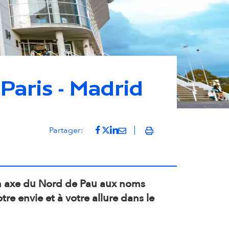
 Paris - Madrid
Partager sur Facebook
(s'ouvre dans un nouvel onglet
Partager sur Twitter
(s'ouvre dans un nouvel ongl
Partager sur LinkedIn
(s'ouvre dans un nouvel on
Partager par mail
(s'ouvre dans un nouvel 
Partager:
Imprimer
un axe du Nord de Pau aux noms
tre envie et à votre allure dans le