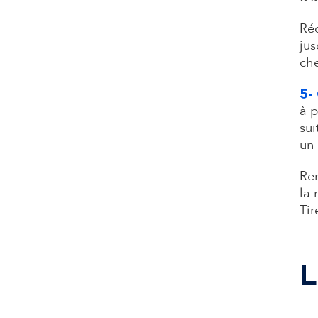
Réc
jus
che
5- 
à p
sui
un 
Rem
la 
Tir
L