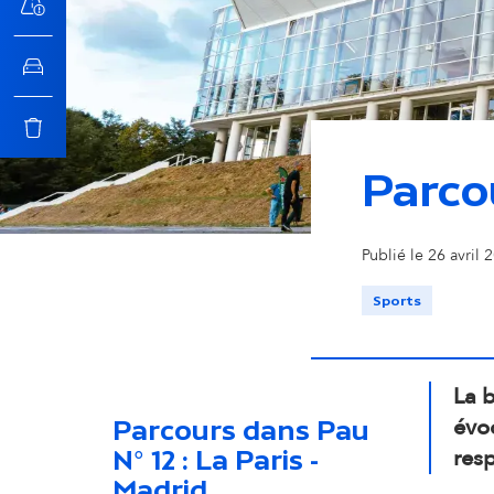
n
c
i
Parcou
p
© Michel Malvezin - Agglomération Pau Béarn Pyrénée
Publié le 26 avril
a
Sports
l
La 
évoc
Parcours dans Pau
res
N° 12 : La Paris -
Madrid