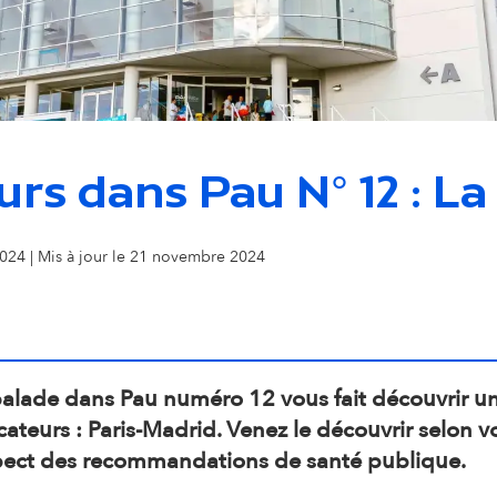
i
o
n
rs dans Pau N° 12 : La
s
s
 2024 | Mis à jour le 21 novembre 2024
e
c
o
balade dans Pau numéro 12 vous fait découvrir 
ateurs : Paris-Madrid. Venez le découvrir selon vo
n
pect des recommandations de santé publique. ​