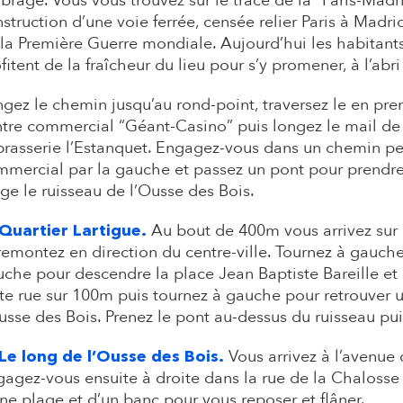
ragé. Vous vous trouvez sur le tracé de la “Paris-Madrid
struction d’une voie ferrée, censée relier Paris à Madrid
la Première Guerre mondiale. Aujourd’hui les habitants
fitent de la fraîcheur du lieu pour s’y promener, à l’abri 
gez le chemin jusqu’au rond-point, traversez le en pre
tre commercial “Géant-Casino” puis longez le mail de
brasserie l’Estanquet. Engagez-vous dans un chemin p
mercial par la gauche et passez un pont pour prendre s
ge le ruisseau de l’Ousse des Bois.​
Au bout de 400m vous arrivez sur 
 Quartier Lartigue.
remontez en direction du centre-ville. Tournez à gauch
che pour descendre la place Jean Baptiste Bareille et
te rue sur 100m puis tournez à gauche pour retrouver
usse des Bois. Prenez le pont au-dessus du ruisseau pui
Vous arrivez à l’avenue 
 Le long de l’Ousse des Bois.
agez-vous ensuite à droite dans la rue de la Chalosse
ne plage et d’un banc pour vous reposer et flâner.​