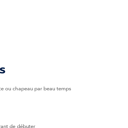
 onglet)
s
ette ou chapeau par beau temps
avant de débuter