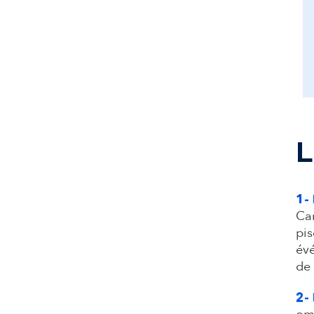
L
1-
Cam
pis
évé
de 
2-