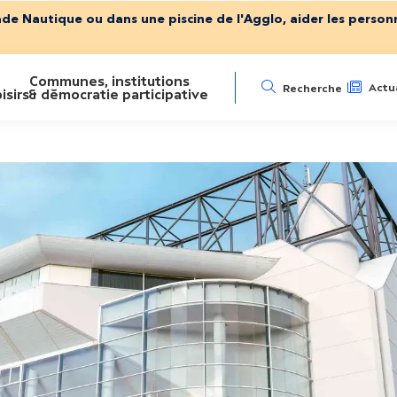
ade Nautique ou dans une piscine de l'Agglo, aider les personn
Communes, institutions
N
Actua
Recherche
isirs
& démocratie participative
a
v
i
g
a
t