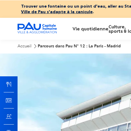
Trouver une fontaine ou un point d'eau, aller au St
Ville de Pau s'adapte à la canicule
.
Culture,
M
Vie quotidienne
sports & lo
e
Accueil
Parcours dans Pau N° 12 : La Paris - Madrid
n
u
p
r
i