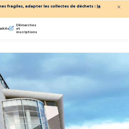
es fragiles, adapter les collectes de déchets :
la
Ferme
Démarches
lités
et
inscriptions