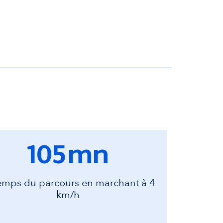
105
mn
emps du parcours en marchant à 4
km/h