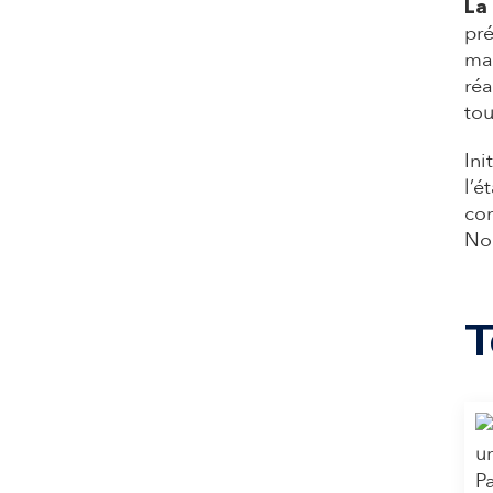
La
pré
mai
réa
tou
Ini
l’é
con
Nor
T