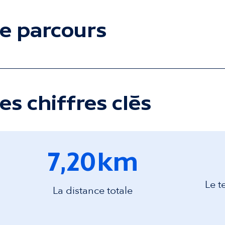
d
e parcours
a
i
r
es chiffres clés
e
7,20
km
Le t
La distance totale