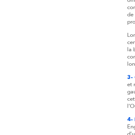
omb
con
de 
pro
Lon
cen
la 
com
lon
3-
et 
gau
cet
l’O
4-
Eng
d’u