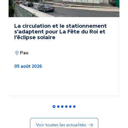
s
a
c
La circulation et le stationnement
D
s'adaptent pour La Fête du Roi et
k
t
l'éclipse solaire
u
Pau
a
05 août 2026
l
i
0
t
é
s
Voir toutes les actualités