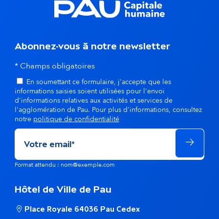
d
a
Abonnez-vous à notre newsletter
n
* Champs obligatoires
s
En soumettant ce formulaire, j'accepte que les
l
informations saisies soient utilisées pour l'envoi
d'informations relatives aux activités et services de
a
l'agglomération de Pau. Pour plus d'informations, consultez
notre
politique de confidentialité
m
ê
Format attendu : nom@exemple.com
m
e
Hôtel de Ville de Pau
t
Place Royale 64036 Pau Cedex