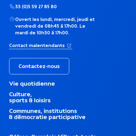
h
33 (0)5 59 27 85 80
é
Ouvert les lundi, mercredi, jeudi et
vendredi de 08h45 à 17h00. Le
m
mardi de 10h30 à 17h00.
a
(Ouverture dans un nouvel ong
Contact malentendants
t
i
Contactez-nous
q
M
Vie quotidienne
e
u
Culture,
n
sports & loisirs
u
e
d
Communes, institutions
u
& démocratie participative
p
i
e