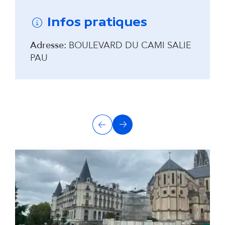
Infos pratiques
Adresse:
BOULEVARD DU CAMI SALIE
PAU
A
Précédent
Suivant
u
t
r
e