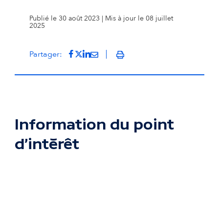
Publié le 30 août 2023 | Mis à jour le 08 juillet
2025
Partager sur Facebook
(s'ouvre dans un nouvel onglet)
Partager sur Twitter
(s'ouvre dans un nouvel onglet)
Partager sur LinkedIn
(s'ouvre dans un nouvel onglet)
Partager par mail
(s'ouvre dans un nouvel onglet
Partager:
Imprimer
Information du point
d'intérêt
Passer la carte interactive